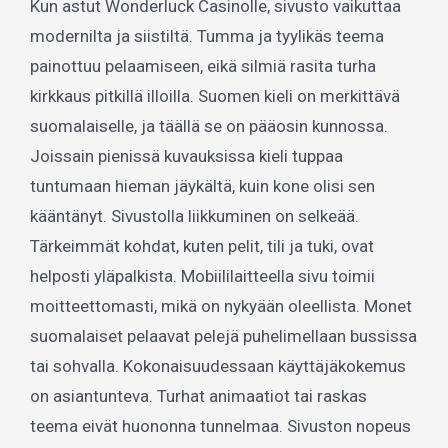
Kun astut Wonderluck Casinolle, sivusto vaikuttaa
modernilta ja siistiltä. Tumma ja tyylikäs teema
painottuu pelaamiseen, eikä silmiä rasita turha
kirkkaus pitkillä illoilla. Suomen kieli on merkittävä
suomalaiselle, ja täällä se on pääosin kunnossa.
Joissain pienissä kuvauksissa kieli tuppaa
tuntumaan hieman jäykältä, kuin kone olisi sen
kääntänyt. Sivustolla liikkuminen on selkeää.
Tärkeimmät kohdat, kuten pelit, tili ja tuki, ovat
helposti yläpalkista. Mobiililaitteella sivu toimii
moitteettomasti, mikä on nykyään oleellista. Monet
suomalaiset pelaavat pelejä puhelimellaan bussissa
tai sohvalla. Kokonaisuudessaan käyttäjäkokemus
on asiantunteva. Turhat animaatiot tai raskas
teema eivät huononna tunnelmaa. Sivuston nopeus