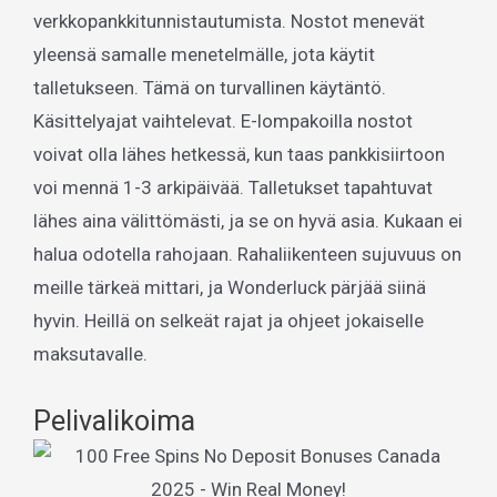
verkkopankkitunnistautumista. Nostot menevät
yleensä samalle menetelmälle, jota käytit
talletukseen. Tämä on turvallinen käytäntö.
Käsittelyajat vaihtelevat. E-lompakoilla nostot
voivat olla lähes hetkessä, kun taas pankkisiirtoon
voi mennä 1-3 arkipäivää. Talletukset tapahtuvat
lähes aina välittömästi, ja se on hyvä asia. Kukaan ei
halua odotella rahojaan. Rahaliikenteen sujuvuus on
meille tärkeä mittari, ja Wonderluck pärjää siinä
hyvin. Heillä on selkeät rajat ja ohjeet jokaiselle
maksutavalle.
Pelivalikoima