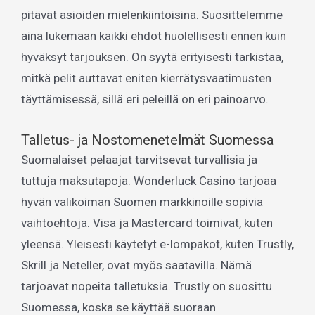
pitävät asioiden mielenkiintoisina. Suosittelemme
aina lukemaan kaikki ehdot huolellisesti ennen kuin
hyväksyt tarjouksen. On syytä erityisesti tarkistaa,
mitkä pelit auttavat eniten kierrätysvaatimusten
täyttämisessä, sillä eri peleillä on eri painoarvo.
Talletus- ja Nostomenetelmät Suomessa
Suomalaiset pelaajat tarvitsevat turvallisia ja
tuttuja maksutapoja. Wonderluck Casino tarjoaa
hyvän valikoiman Suomen markkinoille sopivia
vaihtoehtoja. Visa ja Mastercard toimivat, kuten
yleensä. Yleisesti käytetyt e-lompakot, kuten Trustly,
Skrill ja Neteller, ovat myös saatavilla. Nämä
tarjoavat nopeita talletuksia. Trustly on suosittu
Suomessa, koska se käyttää suoraan