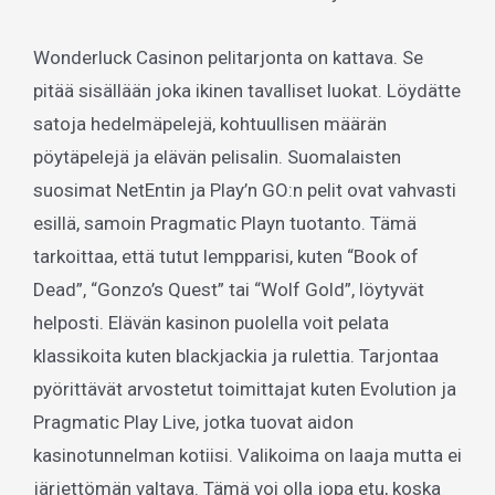
Wonderluck Casinon pelitarjonta on kattava. Se
pitää sisällään joka ikinen tavalliset luokat. Löydätte
satoja hedelmäpelejä, kohtuullisen määrän
pöytäpelejä ja elävän pelisalin. Suomalaisten
suosimat NetEntin ja Play’n GO:n pelit ovat vahvasti
esillä, samoin Pragmatic Playn tuotanto. Tämä
tarkoittaa, että tutut lempparisi, kuten “Book of
Dead”, “Gonzo’s Quest” tai “Wolf Gold”, löytyvät
helposti. Elävän kasinon puolella voit pelata
klassikoita kuten blackjackia ja rulettia. Tarjontaa
pyörittävät arvostetut toimittajat kuten Evolution ja
Pragmatic Play Live, jotka tuovat aidon
kasinotunnelman kotiisi. Valikoima on laaja mutta ei
järjettömän valtava. Tämä voi olla jopa etu, koska