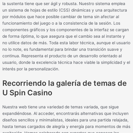
la sustenta tiene que ser ágil y robusta. Nuestro sistema emplea
un sistema de hojas de estilo (CSS) dinámicas y una arquitectura
por módulos que hace posible cambiar de tema sin afectar al
funcionamiento del juego o a la consistencia de la sesión. Los
componentes gráficos y los componentes de la interfaz se cargan
de forma óptima, lo que asegura que el cambio sea al instante y
no utilice datos de más. Toda esta labor técnica, aunque el usuario
no lo note, es fundamental para brindar una transición suave y
continua. Representa el producto de un desarrollo orientado al
usuario, donde la excelencia técnica hace viable la simplicidad y el
interés por la personalización.
Recorriendo la galería de temas de
U Spin Casino
Nuestra web tiene una variedad de temas variada, que sigue
expandiéndose. Al acceder, encontrarás alternativas que incluyen
diseños sencillos y minimalistas, ideales para una partida relajada,
hasta temas cargados de alegría y energía para momentos de más
excitación. Hemos colaborado con expertos que conocen las