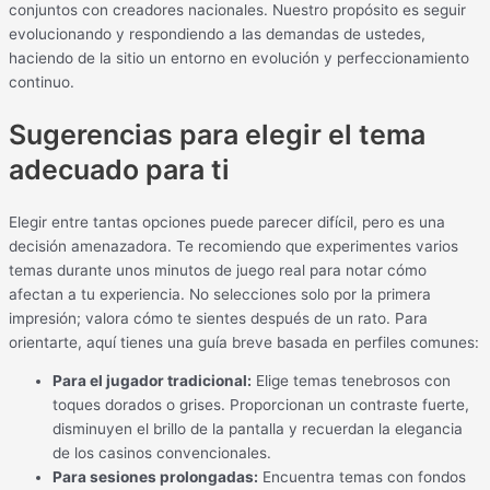
conjuntos con creadores nacionales. Nuestro propósito es seguir
evolucionando y respondiendo a las demandas de ustedes,
haciendo de la sitio un entorno en evolución y perfeccionamiento
continuo.
Sugerencias para elegir el tema
adecuado para ti
Elegir entre tantas opciones puede parecer difícil, pero es una
decisión amenazadora. Te recomiendo que experimentes varios
temas durante unos minutos de juego real para notar cómo
afectan a tu experiencia. No selecciones solo por la primera
impresión; valora cómo te sientes después de un rato. Para
orientarte, aquí tienes una guía breve basada en perfiles comunes:
Para el jugador tradicional:
Elige temas tenebrosos con
toques dorados o grises. Proporcionan un contraste fuerte,
disminuyen el brillo de la pantalla y recuerdan la elegancia
de los casinos convencionales.
Para sesiones prolongadas:
Encuentra temas con fondos