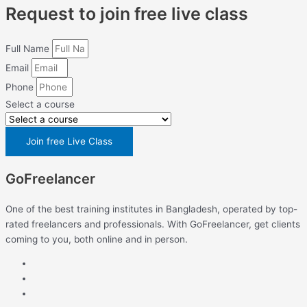
Request to join free live class
Full Name
Email
Phone
Select a course
Join free Live Class
GoFreelancer
One of the best training institutes in Bangladesh, operated by top-
rated freelancers and professionals. With GoFreelancer, get clients
coming to you, both online and in person.