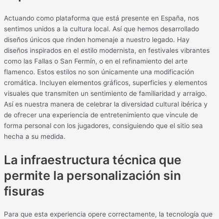
Actuando como plataforma que está presente en España, nos
sentimos unidos a la cultura local. Así que hemos desarrollado
diseños únicos que rinden homenaje a nuestro legado. Hay
diseños inspirados en el estilo modernista, en festivales vibrantes
como las Fallas o San Fermín, o en el refinamiento del arte
flamenco. Estos estilos no son únicamente una modificación
cromática. Incluyen elementos gráficos, superficies y elementos
visuales que transmiten un sentimiento de familiaridad y arraigo.
Así es nuestra manera de celebrar la diversidad cultural ibérica y
de ofrecer una experiencia de entretenimiento que vincule de
forma personal con los jugadores, consiguiendo que el sitio sea
hecha a su medida.
La infraestructura técnica que
permite la personalización sin
fisuras
Para que esta experiencia opere correctamente, la tecnología que