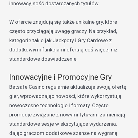
innowacyjność dostarczanych tytułów.
W ofercie znajdują się także unikalne gry, które
często przyciągają uwagę graczy. Na przykład,
kategorie takie jak Jackpoty i Gry Cardowe z
dodatkowymi funkcjami oferują coś więcej niż
standardowe doświadczenie.
Innowacyjne i Promocyjne Gry
Betsafe Casino regularnie aktualizuje swoją ofertę
gier, wprowadzając nowości, które wykorzystują
nowoczesne technologie i formaty. Częste
promocje związane z nowymi tytułami zamieniają
standardowe sesje w ekscytujące wydarzenia,
dając graczom dodatkowe szanse na wygraną.