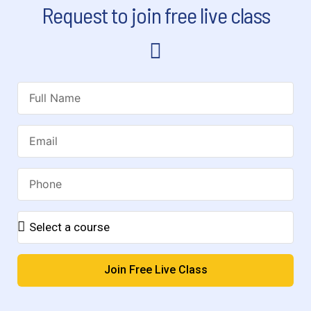
Request to join free live class
Full
Name
Email
Phone
Select
a
course
Join Free Live Class