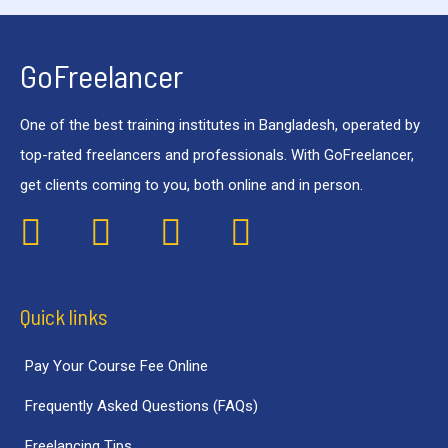
GoFreelancer
One of the best training institutes in Bangladesh, operated by
top-rated freelancers and professionals. With GoFreelancer,
get clients coming to you, both online and in person.
Quick links
Pay Your Course Fee Online
Frequently Asked Questions (FAQs)
Freelancing Tips