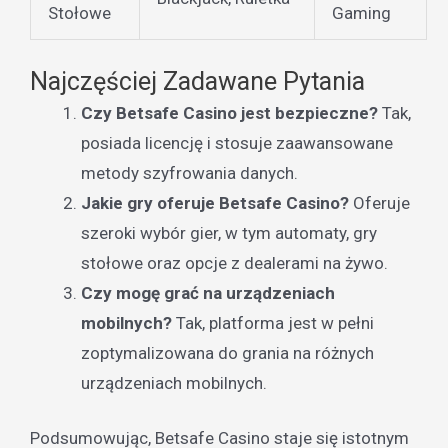
Stołowe
Gaming
Najczęściej Zadawane Pytania
Czy Betsafe Casino jest bezpieczne?
Tak,
posiada licencję i stosuje zaawansowane
metody szyfrowania danych.
Jakie gry oferuje Betsafe Casino?
Oferuje
szeroki wybór gier, w tym automaty, gry
stołowe oraz opcje z dealerami na żywo.
Czy mogę grać na urządzeniach
mobilnych?
Tak, platforma jest w pełni
zoptymalizowana do grania na różnych
urządzeniach mobilnych.
Podsumowując, Betsafe Casino staje się istotnym