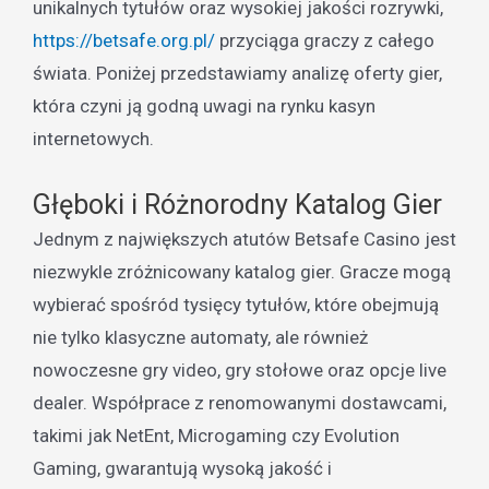
unikalnych tytułów oraz wysokiej jakości rozrywki,
https://betsafe.org.pl/
przyciąga graczy z całego
świata. Poniżej przedstawiamy analizę oferty gier,
która czyni ją godną uwagi na rynku kasyn
internetowych.
Głęboki i Różnorodny Katalog Gier
Jednym z największych atutów Betsafe Casino jest
niezwykle zróżnicowany katalog gier. Gracze mogą
wybierać spośród tysięcy tytułów, które obejmują
nie tylko klasyczne automaty, ale również
nowoczesne gry video, gry stołowe oraz opcje live
dealer. Współprace z renomowanymi dostawcami,
takimi jak NetEnt, Microgaming czy Evolution
Gaming, gwarantują wysoką jakość i