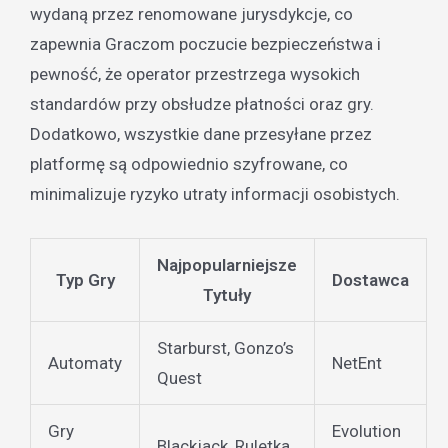
wydaną przez renomowane jurysdykcje, co
zapewnia Graczom poczucie bezpieczeństwa i
pewność, że operator przestrzega wysokich
standardów przy obsłudze płatności oraz gry.
Dodatkowo, wszystkie dane przesyłane przez
platformę są odpowiednio szyfrowane, co
minimalizuje ryzyko utraty informacji osobistych.
Najpopularniejsze
Typ Gry
Dostawca
Tytuły
Starburst, Gonzo’s
Automaty
NetEnt
Quest
Gry
Evolution
Blackjack, Ruletka