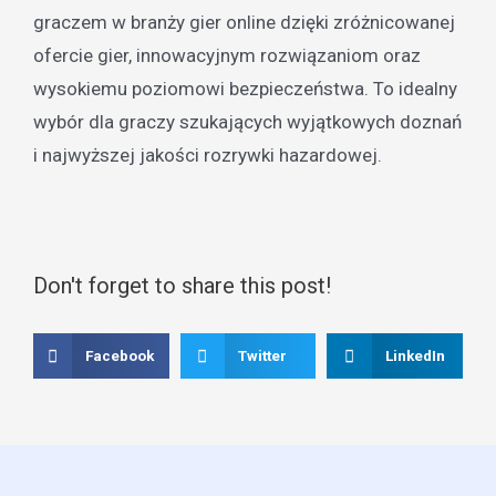
graczem w branży gier online dzięki zróżnicowanej
ofercie gier, innowacyjnym rozwiązaniom oraz
wysokiemu poziomowi bezpieczeństwa. To idealny
wybór dla graczy szukających wyjątkowych doznań
i najwyższej jakości rozrywki hazardowej.
Don't forget to share this post!
Facebook
Twitter
LinkedIn