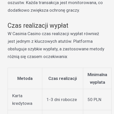
oszustw. Każda transakcja jest monitorowana, co
dodatkowo zwiększa ochronę graczy.
Czas realizacji wypłat
W Casinia Casino czas realizacji wypłat również
jest jednym z kluczowych atutów. Platforma
obsługuje szybkie wypłaty, a zastosowane metody
różnią się czasem oczekiwania:
Minimalna
Metoda
Czas realizacji
wypłata
Karta
1-3 dni robocze
50 PLN
kredytowa