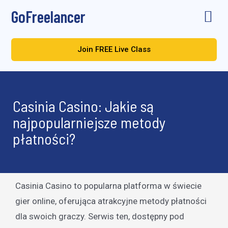
Skip
Me
GoFreelancer
to
content
Join FREE Live Class
Industrial Attachment
Casinia Casino: Jakie są
najpopularniejsze metody
płatności?
Casinia Casino to popularna platforma w świecie
gier online, oferująca atrakcyjne metody płatności
dla swoich graczy. Serwis ten, dostępny pod