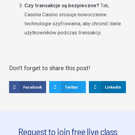
Czy transakcje są bezpieczne?
Tak,
Casinia Casino stosuje nowoczesne
technologie szyfrowania, aby chronić dane
użytkowników podczas transakcji.
Don't forget to share this post!
Facebook
Twitter
LinkedIn
Request to join free live class