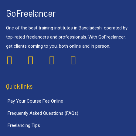
GoFreelancer
One of the best training institutes in Bangladesh, operated by
top-rated freelancers and professionals. With GoFreelancer,
get clients coming to you, both online and in person.
Quick links
Pay Your Course Fee Online
Frequently Asked Questions (FAQs)
Freelancing Tips