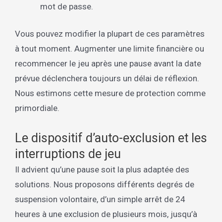
mot de passe.
Vous pouvez modifier la plupart de ces paramètres
à tout moment. Augmenter une limite financière ou
recommencer le jeu après une pause avant la date
prévue déclenchera toujours un délai de réflexion.
Nous estimons cette mesure de protection comme
primordiale.
Le dispositif d’auto-exclusion et les
interruptions de jeu
Il advient qu’une pause soit la plus adaptée des
solutions. Nous proposons différents degrés de
suspension volontaire, d’un simple arrêt de 24
heures à une exclusion de plusieurs mois, jusqu’à