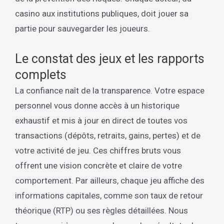
casino aux institutions publiques, doit jouer sa
partie pour sauvegarder les joueurs.
Le constat des jeux et les rapports
complets
La confiance naît de la transparence. Votre espace
personnel vous donne accès à un historique
exhaustif et mis à jour en direct de toutes vos
transactions (dépôts, retraits, gains, pertes) et de
votre activité de jeu. Ces chiffres bruts vous
offrent une vision concrète et claire de votre
comportement. Par ailleurs, chaque jeu affiche des
informations capitales, comme son taux de retour
théorique (RTP) ou ses règles détaillées. Nous