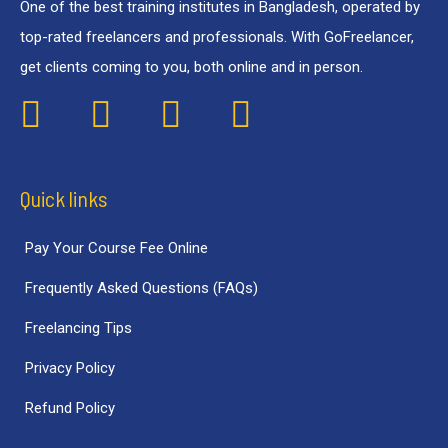
One of the best training institutes in Bangladesh, operated by
top-rated freelancers and professionals. With GoFreelancer,
get clients coming to you, both online and in person.
Quick links
Pay Your Course Fee Online
Frequently Asked Questions (FAQs)
Freelancing Tips
Privacy Policy
Refund Policy