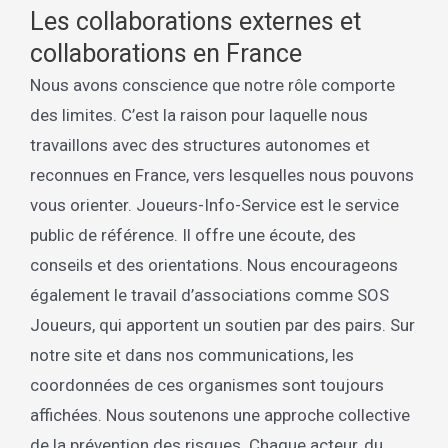
Les collaborations externes et
collaborations en France
Nous avons conscience que notre rôle comporte
des limites. C’est la raison pour laquelle nous
travaillons avec des structures autonomes et
reconnues en France, vers lesquelles nous pouvons
vous orienter. Joueurs-Info-Service est le service
public de référence. Il offre une écoute, des
conseils et des orientations. Nous encourageons
également le travail d’associations comme SOS
Joueurs, qui apportent un soutien par des pairs. Sur
notre site et dans nos communications, les
coordonnées de ces organismes sont toujours
affichées. Nous soutenons une approche collective
de la prévention des risques. Chaque acteur, du