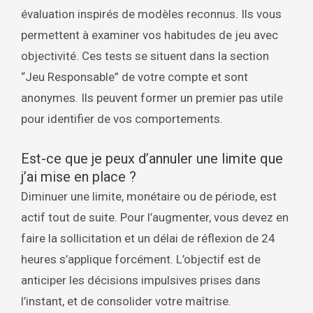
évaluation inspirés de modèles reconnus. Ils vous
permettent à examiner vos habitudes de jeu avec
objectivité. Ces tests se situent dans la section
“Jeu Responsable” de votre compte et sont
anonymes. Ils peuvent former un premier pas utile
pour identifier de vos comportements.
Est-ce que je peux d’annuler une limite que
j’ai mise en place ?
Diminuer une limite, monétaire ou de période, est
actif tout de suite. Pour l’augmenter, vous devez en
faire la sollicitation et un délai de réflexion de 24
heures s’applique forcément. L’objectif est de
anticiper les décisions impulsives prises dans
l’instant, et de consolider votre maîtrise.