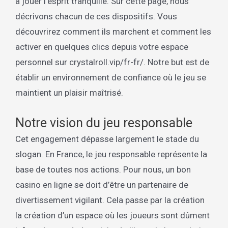
à jouer l’esprit tranquille. Sur cette page, nous
décrivons chacun de ces dispositifs. Vous
découvrirez comment ils marchent et comment les
activer en quelques clics depuis votre espace
personnel sur crystalroll.vip/fr-fr/. Notre but est de
établir un environnement de confiance où le jeu se
maintient un plaisir maîtrisé.
Notre vision du jeu responsable
Cet engagement dépasse largement le stade du
slogan. En France, le jeu responsable représente la
base de toutes nos actions. Pour nous, un bon
casino en ligne se doit d’être un partenaire de
divertissement vigilant. Cela passe par la création
la création d’un espace où les joueurs sont dûment