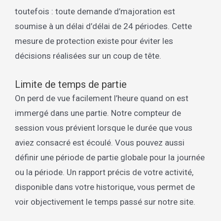
toutefois : toute demande d’majoration est
soumise à un délai d’délai de 24 périodes. Cette
mesure de protection existe pour éviter les
décisions réalisées sur un coup de tête.
Limite de temps de partie
On perd de vue facilement l’heure quand on est
immergé dans une partie. Notre compteur de
session vous prévient lorsque le durée que vous
aviez consacré est écoulé. Vous pouvez aussi
définir une période de partie globale pour la journée
ou la période. Un rapport précis de votre activité,
disponible dans votre historique, vous permet de
voir objectivement le temps passé sur notre site.