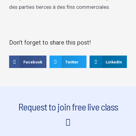
des parties tierces à des fins commerciales.
Don't forget to share this post!
Facebook
Twitter
LinkedIn
Request to join free live class