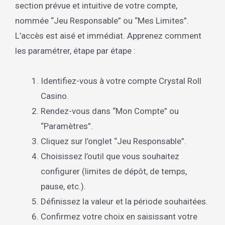
section prévue et intuitive de votre compte,
nommée “Jeu Responsable” ou “Mes Limites”.
L’accès est aisé et immédiat. Apprenez comment
les paramétrer, étape par étape :
Identifiez-vous à votre compte Crystal Roll
Casino.
Rendez-vous dans “Mon Compte” ou
“Paramètres”.
Cliquez sur l’onglet “Jeu Responsable”.
Choisissez l’outil que vous souhaitez
configurer (limites de dépôt, de temps,
pause, etc.).
Définissez la valeur et la période souhaitées.
Confirmez votre choix en saisissant votre