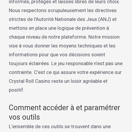
informés, protégés et laissés libres de leurs choix.
Nous respectons scrupuleusement les directives
strictes de l’Autorité Nationale des Jeux (ANJ) et
mettons en place une logique de prévention à
chaque niveau de notre plateforme. Notre mission
vise à vous donner les moyens techniques et les
informations pour que vos décisions soient
toujours éclairées. Le jeu responsable n’est pas une
contrainte. C’est ce qui assure votre expérience sur
Crystal Roll Casino reste un loisir agréable et
positif.
Comment accéder à et paramétrer
vos outils
L’ensemble de ces outils se trouvent dans une