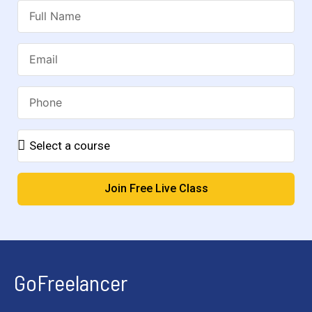
Full
Name
Email
Phone
Select
a
course
Join Free Live Class
GoFreelancer