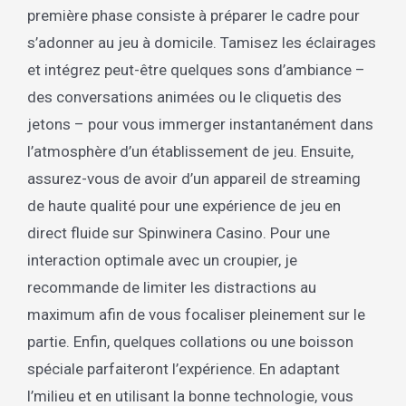
première phase consiste à préparer le cadre pour
s’adonner au jeu à domicile. Tamisez les éclairages
et intégrez peut-être quelques sons d’ambiance –
des conversations animées ou le cliquetis des
jetons – pour vous immerger instantanément dans
l’atmosphère d’un établissement de jeu. Ensuite,
assurez-vous de avoir d’un appareil de streaming
de haute qualité pour une expérience de jeu en
direct fluide sur Spinwinera Casino. Pour une
interaction optimale avec un croupier, je
recommande de limiter les distractions au
maximum afin de vous focaliser pleinement sur le
partie. Enfin, quelques collations ou une boisson
spéciale parfaiteront l’expérience. En adaptant
l’milieu et en utilisant la bonne technologie, vous