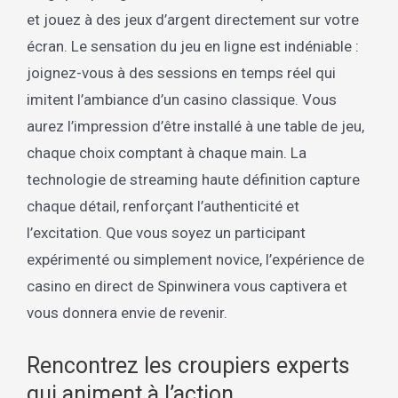
et jouez à des jeux d’argent directement sur votre
écran. Le sensation du jeu en ligne est indéniable :
joignez-vous à des sessions en temps réel qui
imitent l’ambiance d’un casino classique. Vous
aurez l’impression d’être installé à une table de jeu,
chaque choix comptant à chaque main. La
technologie de streaming haute définition capture
chaque détail, renforçant l’authenticité et
l’excitation. Que vous soyez un participant
expérimenté ou simplement novice, l’expérience de
casino en direct de Spinwinera vous captivera et
vous donnera envie de revenir.
Rencontrez les croupiers experts
qui animent à l’action.