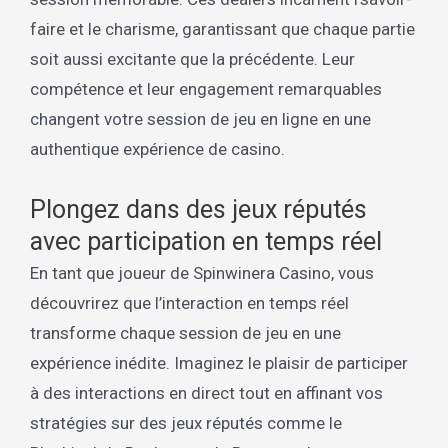
faire et le charisme, garantissant que chaque partie
soit aussi excitante que la précédente. Leur
compétence et leur engagement remarquables
changent votre session de jeu en ligne en une
authentique expérience de casino.
Plongez dans des jeux réputés
avec participation en temps réel
En tant que joueur de Spinwinera Casino, vous
découvrirez que l’interaction en temps réel
transforme chaque session de jeu en une
expérience inédite. Imaginez le plaisir de participer
à des interactions en direct tout en affinant vos
stratégies sur des jeux réputés comme le