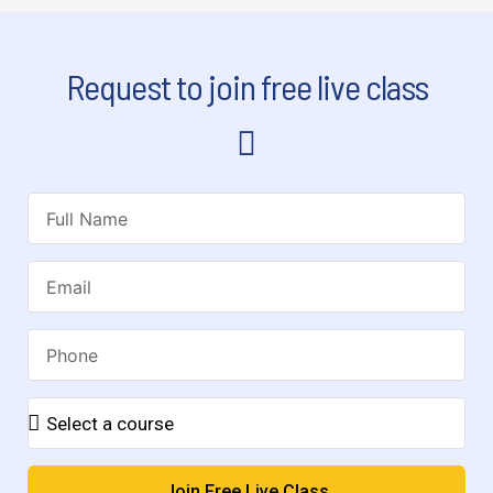
Request to join free live class
Full
Name
Email
Phone
Select
a
course
Join Free Live Class