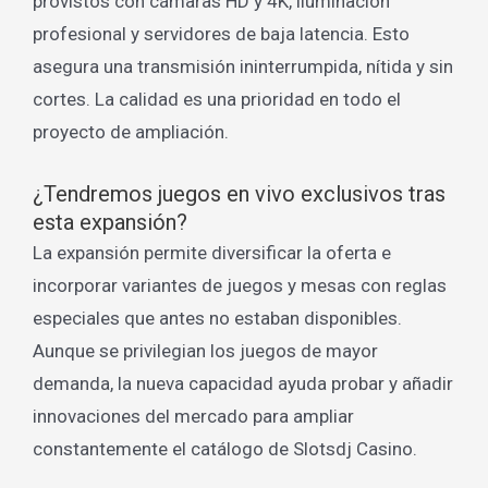
provistos con cámaras HD y 4K, iluminación
profesional y servidores de baja latencia. Esto
asegura una transmisión ininterrumpida, nítida y sin
cortes. La calidad es una prioridad en todo el
proyecto de ampliación.
¿Tendremos juegos en vivo exclusivos tras
esta expansión?
La expansión permite diversificar la oferta e
incorporar variantes de juegos y mesas con reglas
especiales que antes no estaban disponibles.
Aunque se privilegian los juegos de mayor
demanda, la nueva capacidad ayuda probar y añadir
innovaciones del mercado para ampliar
constantemente el catálogo de Slotsdj Casino.