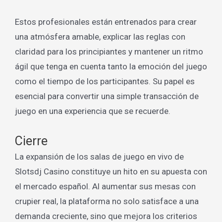
Estos profesionales están entrenados para crear
una atmósfera amable, explicar las reglas con
claridad para los principiantes y mantener un ritmo
ágil que tenga en cuenta tanto la emoción del juego
como el tiempo de los participantes. Su papel es
esencial para convertir una simple transacción de
juego en una experiencia que se recuerde.
Cierre
La expansión de los salas de juego en vivo de
Slotsdj Casino constituye un hito en su apuesta con
el mercado español. Al aumentar sus mesas con
crupier real, la plataforma no solo satisface a una
demanda creciente, sino que mejora los criterios