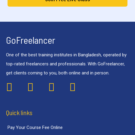
GoFreelancer
One of the best training institutes in Bangladesh, operated by
top-rated freelancers and professionals. With GoFreelancer,
get clients coming to you, both online and in person.
Quick links
Pay Your Course Fee Online