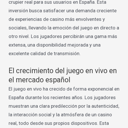
crupier real para sus usuarios en España. Esta
inversión busca satisfacer una demanda creciente
de experiencias de casino más envolventes y
sociales, llevando la emoción del juego en directo a
otro nivel. Los jugadores percibirán una gama más
extensa, una disponibilidad mejorada y una
excelente calidad de transmisión.
El crecimiento del juego en vivo en
el mercado español
El juego en vivo ha crecido de forma exponencial en
España durante los recientes años. Los jugadores
muestran una clara predilección por la autenticidad,
la interacción social y la atmósfera de un casino
real, todo desde sus propios dispositivos. Esta