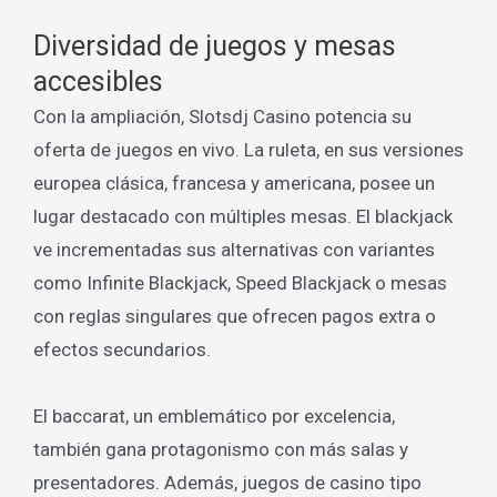
Diversidad de juegos y mesas
accesibles
Con la ampliación, Slotsdj Casino potencia su
oferta de juegos en vivo. La ruleta, en sus versiones
europea clásica, francesa y americana, posee un
lugar destacado con múltiples mesas. El blackjack
ve incrementadas sus alternativas con variantes
como Infinite Blackjack, Speed Blackjack o mesas
con reglas singulares que ofrecen pagos extra o
efectos secundarios.
El baccarat, un emblemático por excelencia,
también gana protagonismo con más salas y
presentadores. Además, juegos de casino tipo