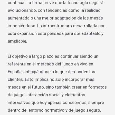
continua. La firma prevé que la tecnología seguirá
evolucionando, con tendencias como la realidad
aumentada o una mejor adaptación de las mesas
imponiéndose. La infraestructura desarrollada con
esta expansión está pensada para ser adaptable y
ampliable.
El objetivo a largo plazo es continuar siendo un
referente en el mercado del juego en vivo en
España, anticipándose a lo que demanden los
clientes. Esto implica no solo incorporar más
mesas en el futuro, sino también crear en formatos
de juego, interacción social y elementos
interactivos que hoy apenas concebimos, siempre
dentro del entorno normativo y de juego seguro.