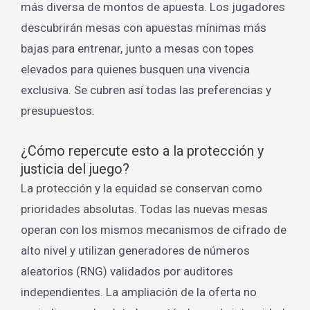
más diversa de montos de apuesta. Los jugadores
descubrirán mesas con apuestas mínimas más
bajas para entrenar, junto a mesas con topes
elevados para quienes busquen una vivencia
exclusiva. Se cubren así todas las preferencias y
presupuestos.
¿Cómo repercute esto a la protección y
justicia del juego?
La protección y la equidad se conservan como
prioridades absolutas. Todas las nuevas mesas
operan con los mismos mecanismos de cifrado de
alto nivel y utilizan generadores de números
aleatorios (RNG) validados por auditores
independientes. La ampliación de la oferta no