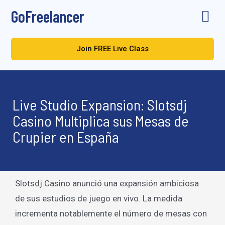
Skip
Me
GoFreelancer
to
content
Join FREE Live Class
Industrial Attachment
Live Studio Expansion: Slotsdj
Casino Multiplica sus Mesas de
Crupier en España
Slotsdj Casino anunció una expansión ambiciosa
de sus estudios de juego en vivo. La medida
incrementa notablemente el número de mesas con