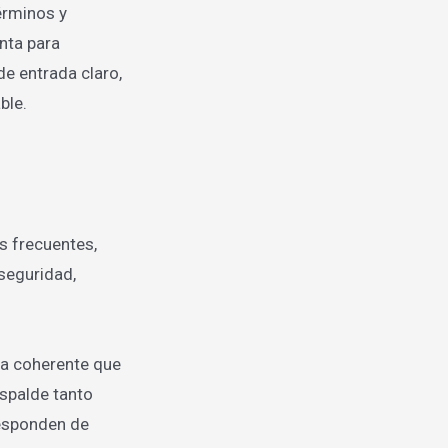
érminos y
enta para
de entrada claro,
ble.
s frecuentes,
seguridad,
ura coherente que
espalde tanto
responden de