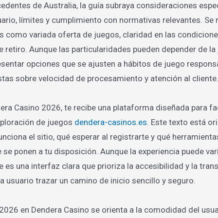
cedentes de Australia, la guía subraya consideraciones espe
uario, límites y cumplimiento con normativas relevantes. S
 como variada oferta de juegos, claridad en las condicione
 retiro. Aunque las particularidades pueden depender de la j
resentar opciones que se ajusten a hábitos de juego respons
stas sobre velocidad de procesamiento y atención al cliente
era Casino 2026, te recibe una plataforma diseñada para faci
xploración de juegos
dendera-casinos.es
. Este texto está or
nciona el sitio, qué esperar al registrarte y qué herramient
 se ponen a tu disposición. Aunque la experiencia puede var
e es una interfaz clara que prioriza la accesibilidad y la tran
 usuario trazar un camino de inicio sencillo y seguro.
 2026 en Dendera Casino se orienta a la comodidad del usuar