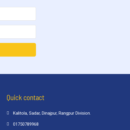
Quick contact
Kalitola, Sadar, Dinajpur, Rangpur Division.
01750789968