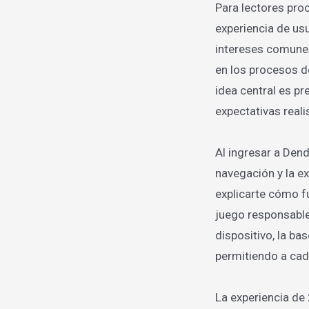
Para lectores pro
experiencia de us
intereses comunes
en los procesos de
idea central es p
expectativas reali
Al ingresar a Dend
navegación y la e
explicarte cómo fu
juego responsable
dispositivo, la bas
permitiendo a cada
La experiencia de