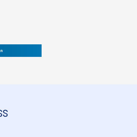
In
ss