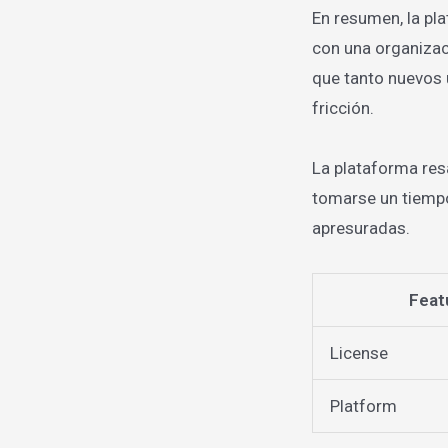
En resumen, la pl
con una organizac
que tanto nuevos 
fricción.
La plataforma res
tomarse un tiempo
apresuradas.
Feat
License
Platform