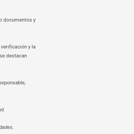
ano documentos y
verificación y la
 se destacan
esponsable,
ad.
idades.