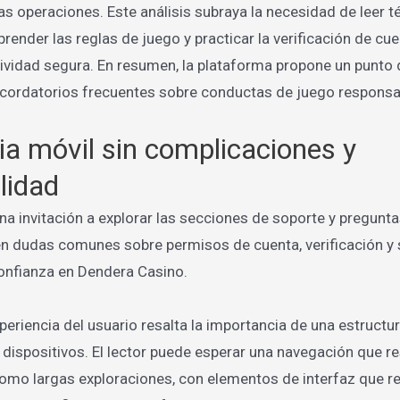
as operaciones. Este análisis subraya la necesidad de leer t
ender las reglas de juego y practicar la verificación de cu
tividad segura. En resumen, la plataforma propone un punto 
recordatorios frecuentes sobre conductas de juego responsa
ia móvil sin complicaciones y
lidad
a invitación a explorar las secciones de soporte y pregunta
n dudas comunes sobre permisos de cuenta, verificación y 
confianza en Dendera Casino.
xperiencia del usuario resalta la importancia de una estruct
 dispositivos. El lector puede esperar una navegación que r
omo largas exploraciones, con elementos de interfaz que 