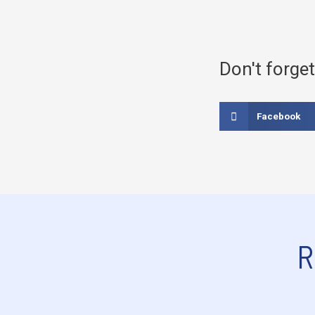
Don't forget
Facebook
R