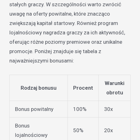
stałych graczy. W szczególności warto zwrócić
uwagę na oferty powitalne, które znacząco
zwiększają kapitał startowy. Również program
lojalnościowy nagradza graczy za ich aktywność,
oferując różne poziomy premiowe oraz unikalne
promocje. Poniżej znajduje się tabela z
najważniejszymi bonusami:
Warunki
Rodzaj bonusu
Procent
obrotu
Bonus powitalny
100%
30x
Bonus
50%
20x
lojalnościowy