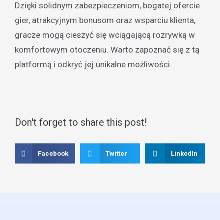
Dzięki solidnym zabezpieczeniom, bogatej ofercie
gier, atrakcyjnym bonusom oraz wsparciu klienta,
gracze mogą cieszyć się wciągającą rozrywką w
komfortowym otoczeniu. Warto zapoznać się z tą
platformą i odkryć jej unikalne możliwości.
Don't forget to share this post!
Facebook
Twitter
LinkedIn