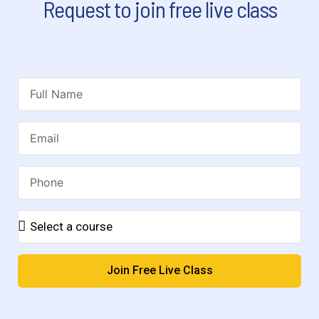
Request to join free live class
Full
Name
Email
Phone
Select
a
course
Join Free Live Class