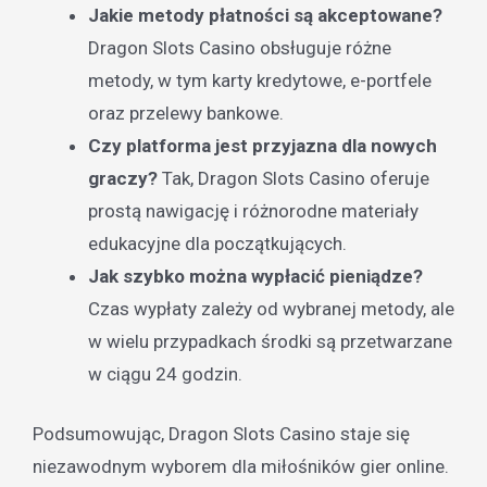
Jakie metody płatności są akceptowane?
Dragon Slots Casino obsługuje różne
metody, w tym karty kredytowe, e-portfele
oraz przelewy bankowe.
Czy platforma jest przyjazna dla nowych
graczy?
Tak, Dragon Slots Casino oferuje
prostą nawigację i różnorodne materiały
edukacyjne dla początkujących.
Jak szybko można wypłacić pieniądze?
Czas wypłaty zależy od wybranej metody, ale
w wielu przypadkach środki są przetwarzane
w ciągu 24 godzin.
Podsumowując, Dragon Slots Casino staje się
niezawodnym wyborem dla miłośników gier online.