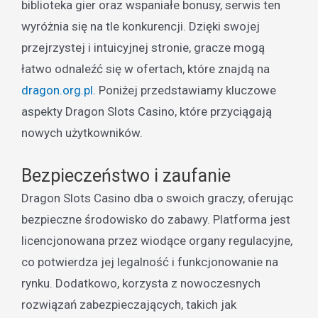
biblioteka gier oraz wspaniałe bonusy, serwis ten
wyróżnia się na tle konkurencji. Dzięki swojej
przejrzystej i intuicyjnej stronie, gracze mogą
łatwo odnaleźć się w ofertach, które znajdą na
dragon.org.pl
. Poniżej przedstawiamy kluczowe
aspekty Dragon Slots Casino, które przyciągają
nowych użytkowników.
Bezpieczeństwo i zaufanie
Dragon Slots Casino dba o swoich graczy, oferując
bezpieczne środowisko do zabawy. Platforma jest
licencjonowana przez wiodące organy regulacyjne,
co potwierdza jej legalność i funkcjonowanie na
rynku. Dodatkowo, korzysta z nowoczesnych
rozwiązań zabezpieczających, takich jak