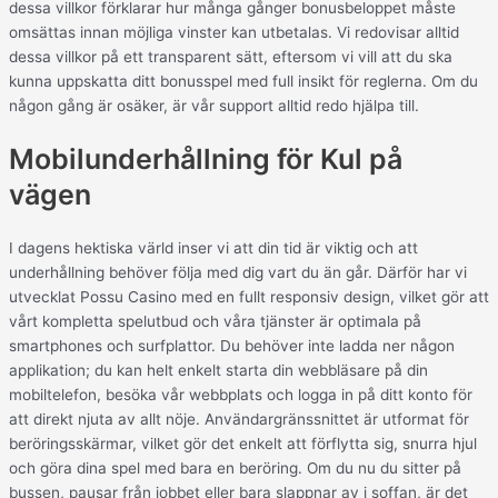
dessa villkor förklarar hur många gånger bonusbeloppet måste
omsättas innan möjliga vinster kan utbetalas. Vi redovisar alltid
dessa villkor på ett transparent sätt, eftersom vi vill att du ska
kunna uppskatta ditt bonusspel med full insikt för reglerna. Om du
någon gång är osäker, är vår support alltid redo hjälpa till.
Mobilunderhållning för Kul på
vägen
I dagens hektiska värld inser vi att din tid är viktig och att
underhållning behöver följa med dig vart du än går. Därför har vi
utvecklat Possu Casino med en fullt responsiv design, vilket gör att
vårt kompletta spelutbud och våra tjänster är optimala på
smartphones och surfplattor. Du behöver inte ladda ner någon
applikation; du kan helt enkelt starta din webbläsare på din
mobiltelefon, besöka vår webbplats och logga in på ditt konto för
att direkt njuta av allt nöje. Användargränssnittet är utformat för
beröringsskärmar, vilket gör det enkelt att förflytta sig, snurra hjul
och göra dina spel med bara en beröring. Om du nu du sitter på
bussen, pausar från jobbet eller bara slappnar av i soffan, är det