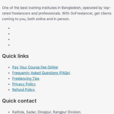
One of the best training institutes in Bangladesh, operated by top-
rated freelancers and professionals. With GoFreelancer, get clients
coming to you, both online and in person.
Quick links
Pay Your Course Fee Online
Frequently Asked Questions (FAQs)
Freelancing Tips
Privacy Policy
Refund Policy
Quick contact
Kalitola, Sadar, Dinajpur, Rangpur Division.