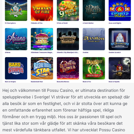
Hej och välkommen till Possu Casino, er ultimata destination för
spelupplevelse i Sverige! Vi strävar för att utveckla en spelsajt där
alla besök är som en festlighet, och vi är stolta över att kunna ge
en omfattande erfarenhet som förenar häftiga spel, rikliga
förmåner och en trygg miljö. Hos oss är passionen till spel och
tjänst lika stor som vår glädje för att skänka våra besökare det
mest värdefulla tänkbara utfallet. Vi har utvecklat Possu Casino