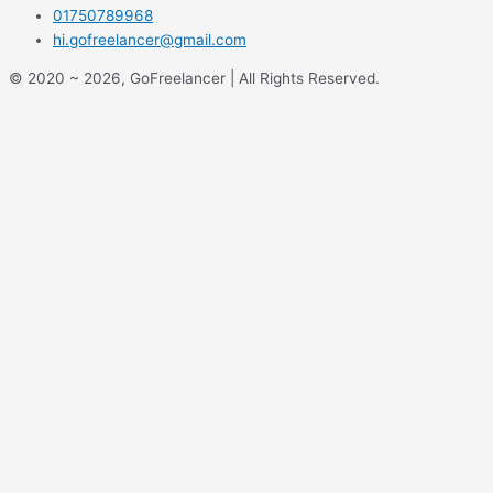
01750789968
hi.gofreelancer@gmail.com
© 2020 ~ 2026, GoFreelancer | All Rights Reserved.