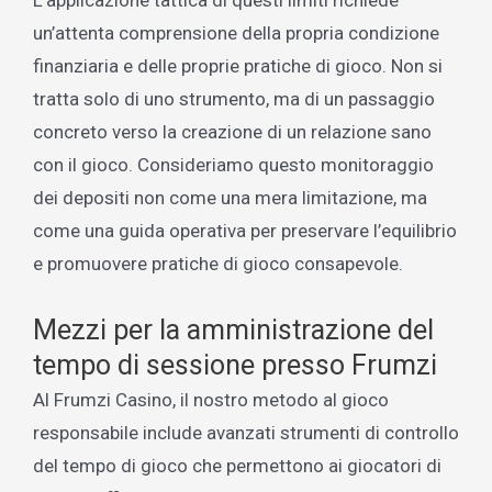
un’attenta comprensione della propria condizione
finanziaria e delle proprie pratiche di gioco. Non si
tratta solo di uno strumento, ma di un passaggio
concreto verso la creazione di un relazione sano
con il gioco. Consideriamo questo monitoraggio
dei depositi non come una mera limitazione, ma
come una guida operativa per preservare l’equilibrio
e promuovere pratiche di gioco consapevole.
Mezzi per la amministrazione del
tempo di sessione presso Frumzi
Al Frumzi Casino, il nostro metodo al gioco
responsabile include avanzati strumenti di controllo
del tempo di gioco che permettono ai giocatori di