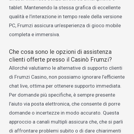
tablet. Mantenendo la stessa grafica di eccellente
qualità e l’interazione in tempo reale della versione
PC, Frumzi assicura un’esperienza di gioco mobile
completa e immersiva.
Che cosa sono le opzioni di assistenza
clienti offerte presso il Casinò Frumzi?
Allorché valutiamo le alternative di supporto clienti
di Frumzi Casino, non possiamo ignorare l’efficiente
chat live, ottima per ottenere supporto immediata.
Per domande più specifiche, è sempre presente
l’aiuto via posta elettronica, che consente di porre
domande o incertezze in modo accurato. Questa
approccio a canali multipli assicura che, che si parli
di affrontare problemi subito o di dare chiarimenti