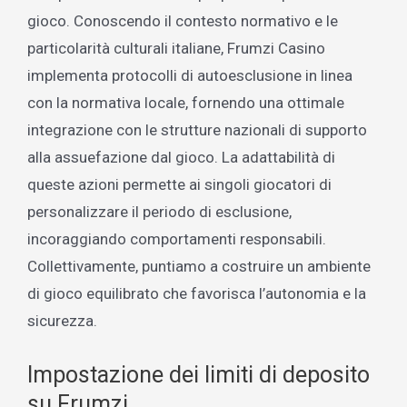
gioco. Conoscendo il contesto normativo e le
particolarità culturali italiane, Frumzi Casino
implementa protocolli di autoesclusione in linea
con la normativa locale, fornendo una ottimale
integrazione con le strutture nazionali di supporto
alla assuefazione dal gioco. La adattabilità di
queste azioni permette ai singoli giocatori di
personalizzare il periodo di esclusione,
incoraggiando comportamenti responsabili.
Collettivamente, puntiamo a costruire un ambiente
di gioco equilibrato che favorisca l’autonomia e la
sicurezza.
Impostazione dei limiti di deposito
su Frumzi