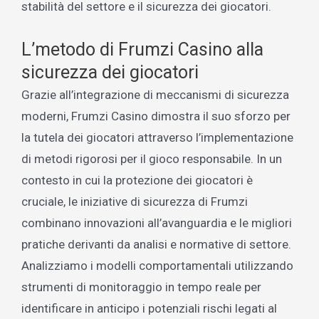
stabilità del settore e il sicurezza dei giocatori.
L’metodo di Frumzi Casino alla
sicurezza dei giocatori
Grazie all’integrazione di meccanismi di sicurezza
moderni, Frumzi Casino dimostra il suo sforzo per
la tutela dei giocatori attraverso l’implementazione
di metodi rigorosi per il gioco responsabile. In un
contesto in cui la protezione dei giocatori è
cruciale, le iniziative di sicurezza di Frumzi
combinano innovazioni all’avanguardia e le migliori
pratiche derivanti da analisi e normative di settore.
Analizziamo i modelli comportamentali utilizzando
strumenti di monitoraggio in tempo reale per
identificare in anticipo i potenziali rischi legati al