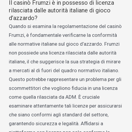
Il casinò Frumzi è in possesso di licenza
rilasciata dalle autorità italiane di gioco
d’azzardo?
Quando si esamina la regolamentazione del casinò
Frumzi, è fondamentale verificarne la conformità
alle normative italiane sul gioco d’azzardo. Frumzi
non possiede una licenza rilasciata dalle autorità
italiane, il che suggerisce la sua strategia di mirare
a mercati al di fuori del quadro normativo italiano.
Questo potrebbe rappresentare un problema per gli
scommettitori che vogliono fiducia in una licenza
come quella rilasciata da ADM. È cruciale
esaminare attentamente tali licenze per assicurarsi
che siano conformi agli standard del settore,
garantendo sicurezza e legalità. Affidarsi a