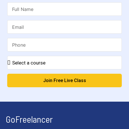
Full
Name
Email
Phone
Select
a
course
Join Free Live Class
GoFreelancer