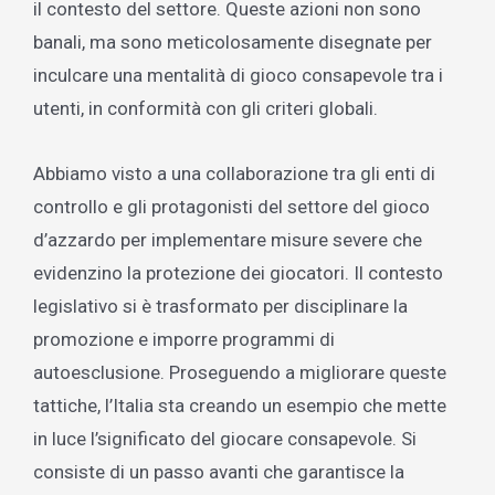
il contesto del settore. Queste azioni non sono
banali, ma sono meticolosamente disegnate per
inculcare una mentalità di gioco consapevole tra i
utenti, in conformità con gli criteri globali.
Abbiamo visto a una collaborazione tra gli enti di
controllo e gli protagonisti del settore del gioco
d’azzardo per implementare misure severe che
evidenzino la protezione dei giocatori. Il contesto
legislativo si è trasformato per disciplinare la
promozione e imporre programmi di
autoesclusione. Proseguendo a migliorare queste
tattiche, l’Italia sta creando un esempio che mette
in luce l’significato del giocare consapevole. Si
consiste di un passo avanti che garantisce la