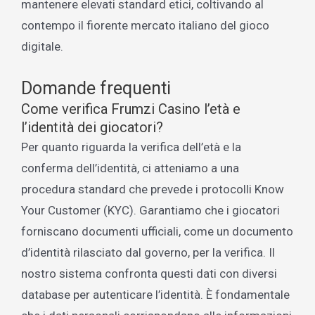
mantenere elevati standard etici, coltivando al
contempo il fiorente mercato italiano del gioco
digitale.
Domande frequenti
Come verifica Frumzi Casino l’età e
l’identità dei giocatori?
Per quanto riguarda la verifica dell’età e la
conferma dell’identità, ci atteniamo a una
procedura standard che prevede i protocolli Know
Your Customer (KYC). Garantiamo che i giocatori
forniscano documenti ufficiali, come un documento
d’identità rilasciato dal governo, per la verifica. Il
nostro sistema confronta questi dati con diversi
database per autenticare l’identità. È fondamentale