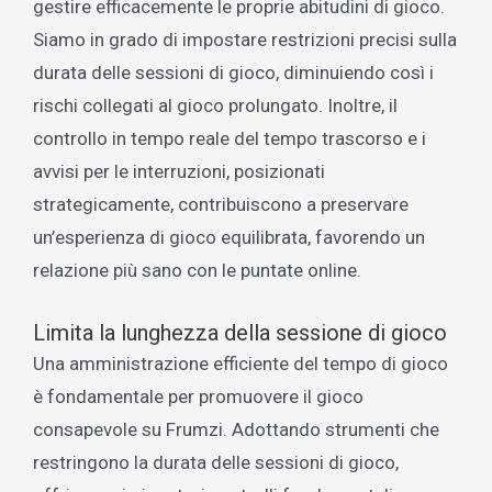
gestire efficacemente le proprie abitudini di gioco.
Siamo in grado di impostare restrizioni precisi sulla
durata delle sessioni di gioco, diminuiendo così i
rischi collegati al gioco prolungato. Inoltre, il
controllo in tempo reale del tempo trascorso e i
avvisi per le interruzioni, posizionati
strategicamente, contribuiscono a preservare
un’esperienza di gioco equilibrata, favorendo un
relazione più sano con le puntate online.
Limita la lunghezza della sessione di gioco
Una amministrazione efficiente del tempo di gioco
è fondamentale per promuovere il gioco
consapevole su Frumzi. Adottando strumenti che
restringono la durata delle sessioni di gioco,