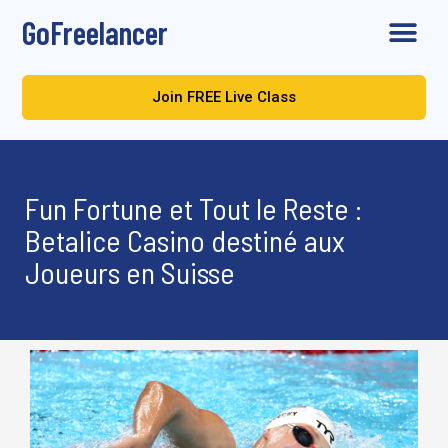
Skip
Me
GoFreelancer
to
content
Join FREE Live Class
Fun Fortune et Tout le Reste :
Betalice Casino destiné aux
Joueurs en Suisse