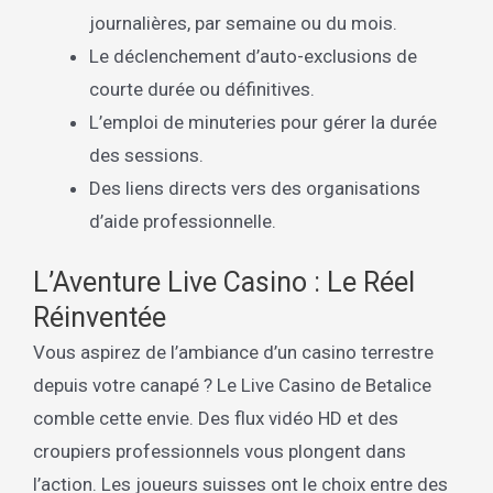
journalières, par semaine ou du mois.
Le déclenchement d’auto-exclusions de
courte durée ou définitives.
L’emploi de minuteries pour gérer la durée
des sessions.
Des liens directs vers des organisations
d’aide professionnelle.
L’Aventure Live Casino : Le Réel
Réinventée
Vous aspirez de l’ambiance d’un casino terrestre
depuis votre canapé ? Le Live Casino de Betalice
comble cette envie. Des flux vidéo HD et des
croupiers professionnels vous plongent dans
l’action. Les joueurs suisses ont le choix entre des