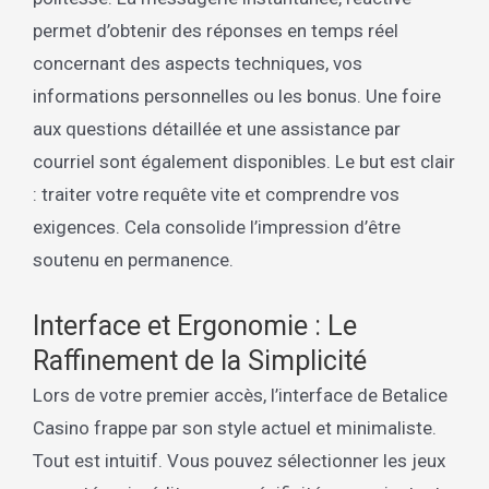
permet d’obtenir des réponses en temps réel
concernant des aspects techniques, vos
informations personnelles ou les bonus. Une foire
aux questions détaillée et une assistance par
courriel sont également disponibles. Le but est clair
: traiter votre requête vite et comprendre vos
exigences. Cela consolide l’impression d’être
soutenu en permanence.
Interface et Ergonomie : Le
Raffinement de la Simplicité
Lors de votre premier accès, l’interface de Betalice
Casino frappe par son style actuel et minimaliste.
Tout est intuitif. Vous pouvez sélectionner les jeux