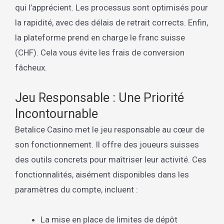
qui l’apprécient. Les processus sont optimisés pour
la rapidité, avec des délais de retrait corrects. Enfin,
la plateforme prend en charge le franc suisse
(CHF). Cela vous évite les frais de conversion
fâcheux.
Jeu Responsable : Une Priorité
Incontournable
Betalice Casino met le jeu responsable au cœur de
son fonctionnement. Il offre des joueurs suisses
des outils concrets pour maîtriser leur activité. Ces
fonctionnalités, aisément disponibles dans les
paramètres du compte, incluent :
La mise en place de limites de dépôt