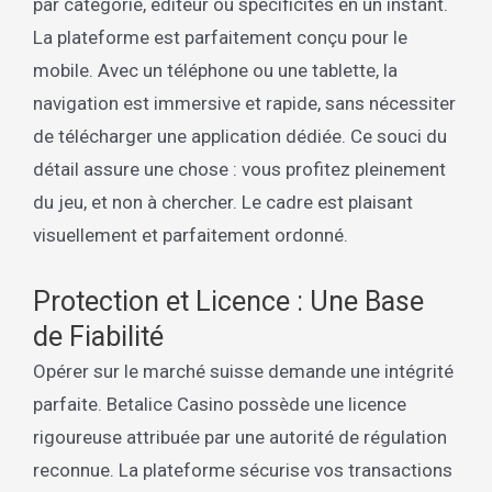
par catégorie, éditeur ou spécificités en un instant.
La plateforme est parfaitement conçu pour le
mobile. Avec un téléphone ou une tablette, la
navigation est immersive et rapide, sans nécessiter
de télécharger une application dédiée. Ce souci du
détail assure une chose : vous profitez pleinement
du jeu, et non à chercher. Le cadre est plaisant
visuellement et parfaitement ordonné.
Protection et Licence : Une Base
de Fiabilité
Opérer sur le marché suisse demande une intégrité
parfaite. Betalice Casino possède une licence
rigoureuse attribuée par une autorité de régulation
reconnue. La plateforme sécurise vos transactions