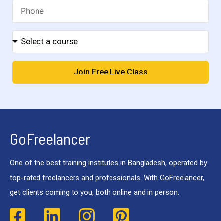
Phone
Select
a
course
Join Free Live Class
GoFreelancer
One of the best training institutes in Bangladesh, operated by
top-rated freelancers and professionals. With GoFreelancer,
get clients coming to you, both online and in person.