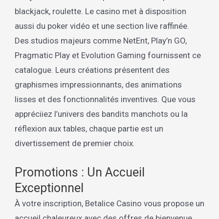
blackjack, roulette. Le casino met à disposition
aussi du poker vidéo et une section live raffinée.
Des studios majeurs comme NetEnt, Play’n GO,
Pragmatic Play et Evolution Gaming fournissent ce
catalogue. Leurs créations présentent des
graphismes impressionnants, des animations
lisses et des fonctionnalités inventives. Que vous
appréciiez l’univers des bandits manchots ou la
réflexion aux tables, chaque partie est un
divertissement de premier choix.
Promotions : Un Accueil
Exceptionnel
À votre inscription, Betalice Casino vous propose un
accueil chaleureux avec des offres de bienvenue