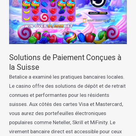
Solutions de Paiement Conçues à
la Suisse
Betalice a examiné les pratiques bancaires locales.
Le casino offre des solutions de dépôt et de retrait
connues et performantes pour les résidents
suisses. Aux côtés des cartes Visa et Mastercard,
vous aurez des portefeuilles électroniques
populaires comme Neteller, Skrill et MiFinity. Le
virement bancaire direct est accessible pour ceux