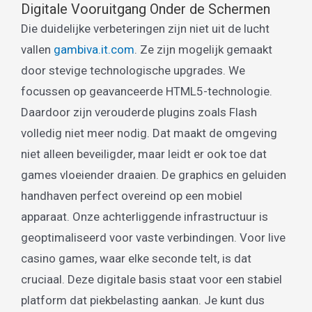
Digitale Vooruitgang Onder de Schermen
Die duidelijke verbeteringen zijn niet uit de lucht
vallen
gambiva.it.com
. Ze zijn mogelijk gemaakt
door stevige technologische upgrades. We
focussen op geavanceerde HTML5-technologie.
Daardoor zijn verouderde plugins zoals Flash
volledig niet meer nodig. Dat maakt de omgeving
niet alleen beveiligder, maar leidt er ook toe dat
games vloeiender draaien. De graphics en geluiden
handhaven perfect overeind op een mobiel
apparaat. Onze achterliggende infrastructuur is
geoptimaliseerd voor vaste verbindingen. Voor live
casino games, waar elke seconde telt, is dat
cruciaal. Deze digitale basis staat voor een stabiel
platform dat piekbelasting aankan. Je kunt dus