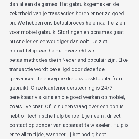
dan alleen de games. Het gebruiksgemak en de
zekerheid van je transacties horen er net zo goed
bij. We hebben ons betaalproces helemaal herzien
voor mobiel gebruik. Stortingen en opnames gaat
nu sneller en eenvoudiger dan ooit. Je ziet
onmiddellijk een helder overzicht van
betaalmethodes die in Nederland populair zijn. Elke
transactie wordt beveiligd door dezelfde
geavanceerde encryptie die ons desktopplatform
gebruikt. Onze klantenondersteuning is 24/7
bereikbaar via kanalen die goed werken op mobiel,
zoals live chat. Of je nu een vraag over een bonus
hebt of technische hulp behoeft, je neemt direct
contact op zonder van apparaat te wisselen. Hulp is
er te allen tijde, wanneer jij het nodig hebt.