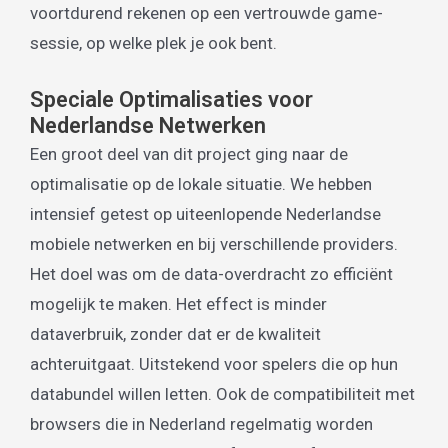
voortdurend rekenen op een vertrouwde game-
sessie, op welke plek je ook bent.
Speciale Optimalisaties voor
Nederlandse Netwerken
Een groot deel van dit project ging naar de
optimalisatie op de lokale situatie. We hebben
intensief getest op uiteenlopende Nederlandse
mobiele netwerken en bij verschillende providers.
Het doel was om de data-overdracht zo efficiënt
mogelijk te maken. Het effect is minder
dataverbruik, zonder dat er de kwaliteit
achteruitgaat. Uitstekend voor spelers die op hun
databundel willen letten. Ook de compatibiliteit met
browsers die in Nederland regelmatig worden