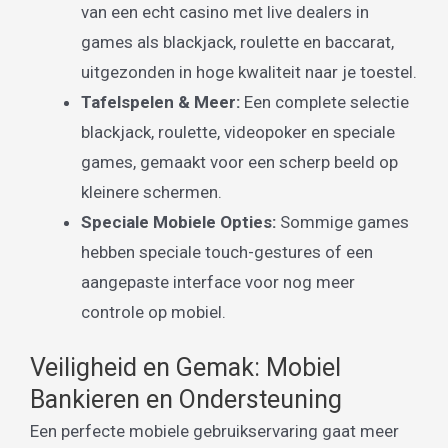
van een echt casino met live dealers in
games als blackjack, roulette en baccarat,
uitgezonden in hoge kwaliteit naar je toestel.
Tafelspelen & Meer:
Een complete selectie
blackjack, roulette, videopoker en speciale
games, gemaakt voor een scherp beeld op
kleinere schermen.
Speciale Mobiele Opties:
Sommige games
hebben speciale touch-gestures of een
aangepaste interface voor nog meer
controle op mobiel.
Veiligheid en Gemak: Mobiel
Bankieren en Ondersteuning
Een perfecte mobiele gebruikservaring gaat meer