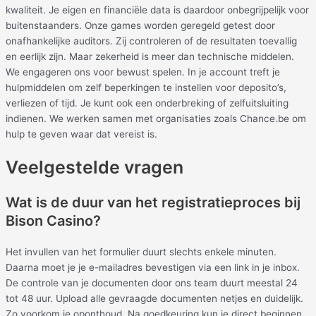
kwaliteit. Je eigen en financiële data is daardoor onbegrijpelijk voor
buitenstaanders. Onze games worden geregeld getest door
onafhankelijke auditors. Zij controleren of de resultaten toevallig
en eerlijk zijn. Maar zekerheid is meer dan technische middelen.
We engageren ons voor bewust spelen. In je account treft je
hulpmiddelen om zelf beperkingen te instellen voor deposito’s,
verliezen of tijd. Je kunt ook een onderbreking of zelfuitsluiting
indienen. We werken samen met organisaties zoals Chance.be om
hulp te geven waar dat vereist is.
Veelgestelde vragen
Wat is de duur van het registratieproces bij
Bison Casino?
Het invullen van het formulier duurt slechts enkele minuten.
Daarna moet je je e-mailadres bevestigen via een link in je inbox.
De controle van je documenten door ons team duurt meestal 24
tot 48 uur. Upload alle gevraagde documenten netjes en duidelijk.
Zo voorkom je oponthoud. Na goedkeuring kun je direct beginnen