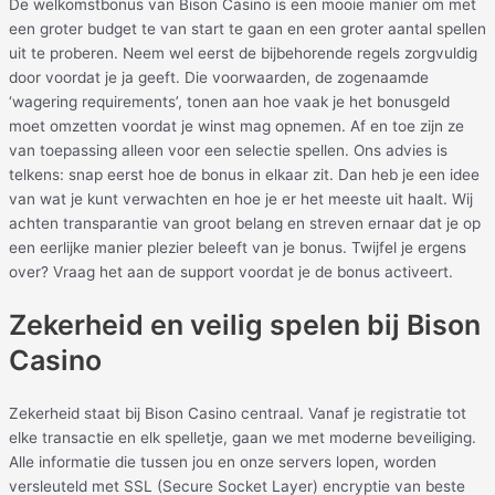
De welkomstbonus van Bison Casino is een mooie manier om met
een groter budget te van start te gaan en een groter aantal spellen
uit te proberen. Neem wel eerst de bijbehorende regels zorgvuldig
door voordat je ja geeft. Die voorwaarden, de zogenaamde
‘wagering requirements’, tonen aan hoe vaak je het bonusgeld
moet omzetten voordat je winst mag opnemen. Af en toe zijn ze
van toepassing alleen voor een selectie spellen. Ons advies is
telkens: snap eerst hoe de bonus in elkaar zit. Dan heb je een idee
van wat je kunt verwachten en hoe je er het meeste uit haalt. Wij
achten transparantie van groot belang en streven ernaar dat je op
een eerlijke manier plezier beleeft van je bonus. Twijfel je ergens
over? Vraag het aan de support voordat je de bonus activeert.
Zekerheid en veilig spelen bij Bison
Casino
Zekerheid staat bij Bison Casino centraal. Vanaf je registratie tot
elke transactie en elk spelletje, gaan we met moderne beveiliging.
Alle informatie die tussen jou en onze servers lopen, worden
versleuteld met SSL (Secure Socket Layer) encryptie van beste