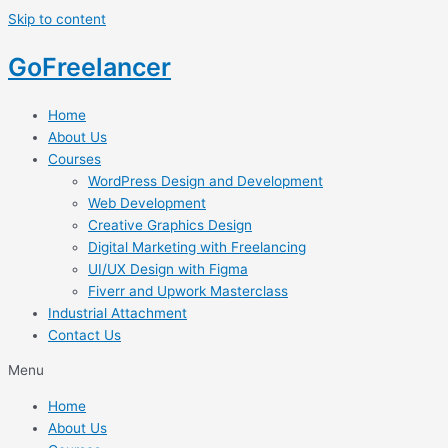
Skip to content
GoFreelancer
Home
About Us
Courses
WordPress Design and Development
Web Development
Creative Graphics Design
Digital Marketing with Freelancing
UI/UX Design with Figma
Fiverr and Upwork Masterclass
Industrial Attachment
Contact Us
Menu
Home
About Us