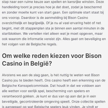
stap naar een ruime keuze aan spellen en kansrijke winsten. Deze
handleiding toont je precies hoe je dat doet, zodat je beschermd
en zonder moeite kunt van start gaan. Een optimale start staat bij
ons voorop. Daardoor is de aanmelding bij Bison Casino
overzichtelijk en begrijpelijk. Of je nu al veel ervaring hebt of net
begint, met dit stappenplan sta je binnen een aantal minuten in de
startblokken. We vertellen niet alleen wat je moet opgeven, maar
ook waarom die informatie vereist zijn. Alles gaat om beveiliging en
het volgen van de Belgische regels.
Om welke reden kiezen voor Bison
Casino in België?
Alvorens we aan de slag gaan, is het nuttig te weten wat Bison
Casino jou te bieden heeft. Ons casino heeft een erkenning van de
Belgische Kansspelcommissie. Dat houdt in dat we voldoen aan
alle wetten voor eerlijk spel, bescherming van spelers en
verantwoord gokken. Je kunt er dus van op aan dat je in een
beveiligde, gecontroleerde omgeving speelt. Onze collectie spellen
is aangepast op wat Belgische spelers leuk vinden. Je vindt er