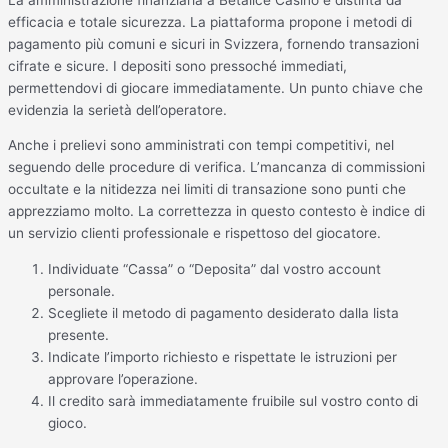
efficacia e totale sicurezza. La piattaforma propone i metodi di
pagamento più comuni e sicuri in Svizzera, fornendo transazioni
cifrate e sicure. I depositi sono pressoché immediati,
permettendovi di giocare immediatamente. Un punto chiave che
evidenzia la serietà dell’operatore.
Anche i prelievi sono amministrati con tempi competitivi, nel
seguendo delle procedure di verifica. L’mancanza di commissioni
occultate e la nitidezza nei limiti di transazione sono punti che
apprezziamo molto. La correttezza in questo contesto è indice di
un servizio clienti professionale e rispettoso del giocatore.
Individuate “Cassa” o “Deposita” dal vostro account
personale.
Scegliete il metodo di pagamento desiderato dalla lista
presente.
Indicate l’importo richiesto e rispettate le istruzioni per
approvare l’operazione.
Il credito sarà immediatamente fruibile sul vostro conto di
gioco.