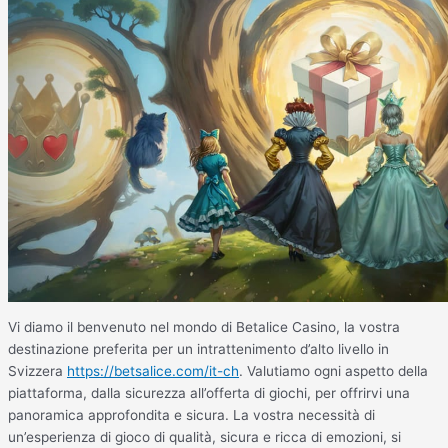
Vi diamo il benvenuto nel mondo di Betalice Casino, la vostra
destinazione preferita per un intrattenimento d’alto livello in
Svizzera
https://betsalice.com/it-ch
. Valutiamo ogni aspetto della
piattaforma, dalla sicurezza all’offerta di giochi, per offrirvi una
panoramica approfondita e sicura. La vostra necessità di
un’esperienza di gioco di qualità, sicura e ricca di emozioni, si