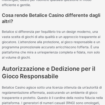
efficiente e gentile.
Cosa rende Betalice Casino differente dagli
altri?
Betalice si differenzia per l’equilibrio tra un design moderno, una
vasta scelta di giochi di alta qualità e un approccio trasparente al
giocatore. L’attenzione alla protezione, al gioco responsabile e un
programma promozionale accurato arricchiscono l’offerta. È una
piattaforma che mira a un’esperienza completa e fidata, non solo
al volume di giochi.
Autorizzazione e Dedizione per il
Gioco Responsabile
Betalice Casino agisce sotto una licenza ottenuta da un’autorità di
regolamentazione affermata, assicurando un ambiente di gioco
trasparente e protetto. Questo è il cardine della nostra fiducia nella
piattaforma. I generatori di numeri casuali (RNG) sono omologati,