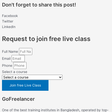
Don't forget to share this post!
Facebook
Twitter
LinkedIn
Request to join free live class
Full Name
Email
Phone
Select a course
Join free Live Class
GoFreelancer
One of the best training institutes in Bangladesh, operated by top-