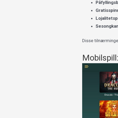
Påfyllings
Gratisspin
Lojalitet
Sesongka
Disse tilnærminge
Mobilspill