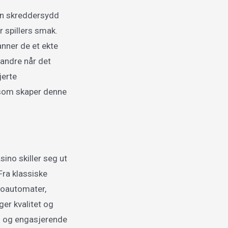
jon skreddersydd
er spillers smak.
anner de et ekte
 andre når det
jerte
 som skaper denne
no skiller seg ut
 Fra klassiske
deoautomater,
ger kvalitet og
ill og engasjerende