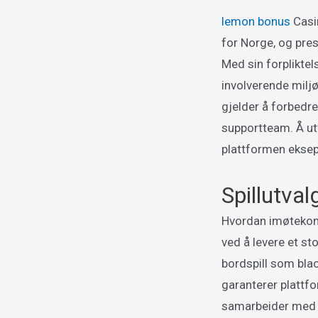
lemon bonus
Casin
for Norge, og prese
Med sin forpliktel
involverende miljø
gjelder å forbedr
supportteam. Å ut
plattformen eksep
Spillutva
Hvordan imøtekomm
ved å levere et stor
bordspill som blac
garanterer plattfo
samarbeider med re