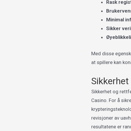
Rask regis
Brukervenn
Minimal i
Sikker veri
Øyeblikkeli
Med disse egenska
at spillere kan ko
Sikkerhet 
Sikkerhet og rettf
Casino. For å sikr
krypteringsteknol
revisjoner av uavhe
resultatene er ran