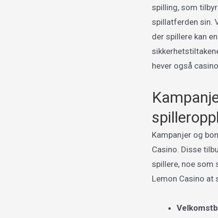
spilling, som tilb
spillatferden sin.
der spillere kan e
sikkerhetstiltaken
hever også casino
Kampanjer
spilleropp
Kampanjer og bonu
Casino. Disse tilb
spillere, noe som 
Lemon Casino at spi
Velkomstb