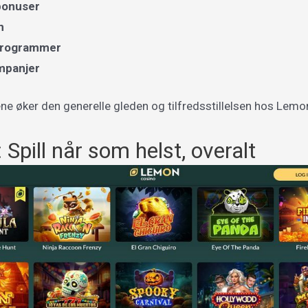
bonuser
n
sprogrammer
mpanjer
ne øker den generelle gleden og tilfredsstillelsen hos Lem
: Spill når som helst, overalt