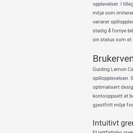
opplevelser. I til
miljø som imitere
varierer spillopple
stadig å fornye bi
sin status som et 
Brukerven
Guiding Lemon Cas
spillopplevelsen. S
optimalisert desig
kontooppsett at b
gjestfritt miljø for
Intuitivt gr
Et lettfattelig gr