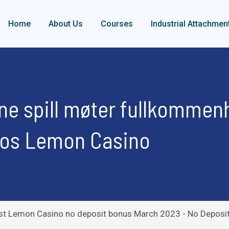
Home
About Us
Courses
Industrial Attachmen
ine spill møter fullkommenh
hos Lemon Casino