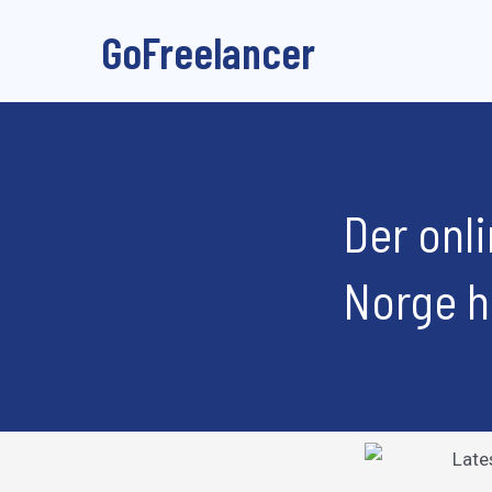
Skip
GoFreelancer
to
content
Der onl
Norge 