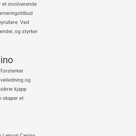
r et involverende
urneringstilbud
øyrullere. Ved
ender, og styrker
ino
forsterker
i veiledning og
sikrer kjapp
m skaper et
hos Lemon Casino.