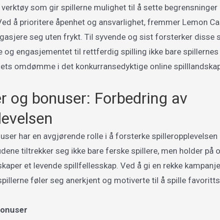
yr verktøy som gir spillerne mulighet til å sette begrensninger
 Ved å prioritere åpenhet og ansvarlighet, fremmer Lemon Ca
ngasjere seg uten frykt. Til syvende og sist forsterker disse s
e og engasjementet til rettferdig spilling ikke bare spillerne
ets omdømme i det konkurransedyktige online spilllandskap
 og bonuser: Forbedring av
levelsen
ser har en avgjørende rolle i å forsterke spilleropplevelse
udene tiltrekker seg ikke bare ferske spillere, men holder p
skaper et levende spillfellesskap. Ved å gi en rekke kampanje
llerne føler seg anerkjent og motiverte til å spille favoritts
onuser