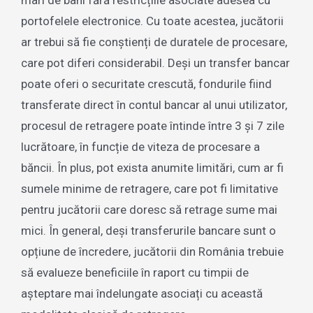
mari de bani fără restricțiile asociate adesea cu
portofelele electronice. Cu toate acestea, jucătorii
ar trebui să fie conștienți de duratele de procesare,
care pot diferi considerabil. Deși un transfer bancar
poate oferi o securitate crescută, fondurile fiind
transferate direct în contul bancar al unui utilizator,
procesul de retragere poate întinde între 3 și 7 zile
lucrătoare, în funcție de viteza de procesare a
băncii. În plus, pot exista anumite limitări, cum ar fi
sumele minime de retragere, care pot fi limitative
pentru jucătorii care doresc să retrage sume mai
mici. În general, deși transferurile bancare sunt o
opțiune de încredere, jucătorii din România trebuie
să evalueze beneficiile în raport cu timpii de
așteptare mai îndelungate asociați cu această