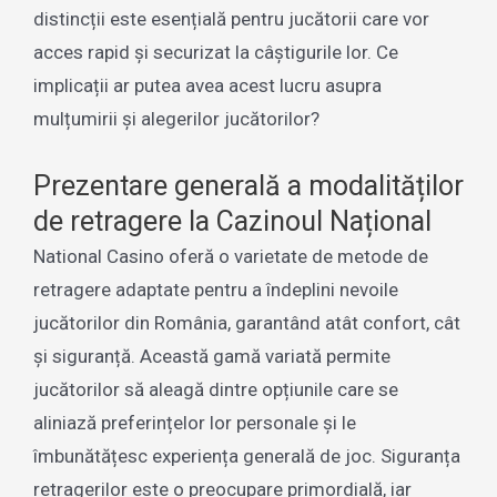
distincții este esențială pentru jucătorii care vor
acces rapid și securizat la câștigurile lor. Ce
implicații ar putea avea acest lucru asupra
mulțumirii și alegerilor jucătorilor?
Prezentare generală a modalităților
de retragere la Cazinoul Național
National Casino oferă o varietate de metode de
retragere adaptate pentru a îndeplini nevoile
jucătorilor din România, garantând atât confort, cât
și siguranță. Această gamă variată permite
jucătorilor să aleagă dintre opțiunile care se
aliniază preferințelor lor personale și le
îmbunătățesc experiența generală de joc. Siguranța
retragerilor este o preocupare primordială, iar