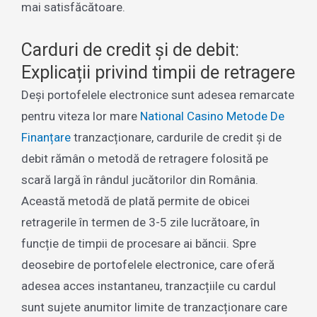
mai satisfăcătoare.
Carduri de credit și de debit:
Explicații privind timpii de retragere
Deși portofelele electronice sunt adesea remarcate
pentru viteza lor mare
National Casino Metode De
Finanțare
tranzacționare, cardurile de credit și de
debit rămân o metodă de retragere folosită pe
scară largă în rândul jucătorilor din România.
Această metodă de plată permite de obicei
retragerile în termen de 3-5 zile lucrătoare, în
funcție de timpii de procesare ai băncii. Spre
deosebire de portofelele electronice, care oferă
adesea acces instantaneu, tranzacțiile cu cardul
sunt sujete anumitor limite de tranzacționare care