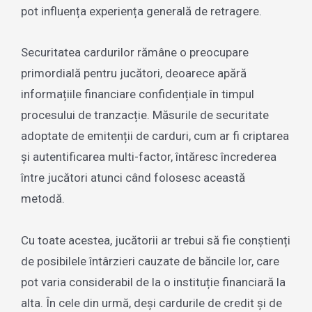
pot influența experiența generală de retragere.
Securitatea cardurilor rămâne o preocupare
primordială pentru jucători, deoarece apără
informațiile financiare confidențiale în timpul
procesului de tranzacție. Măsurile de securitate
adoptate de emitenții de carduri, cum ar fi criptarea
și autentificarea multi-factor, întăresc încrederea
între jucători atunci când folosesc această
metodă.
Cu toate acestea, jucătorii ar trebui să fie conștienți
de posibilele întârzieri cauzate de băncile lor, care
pot varia considerabil de la o instituție financiară la
alta. În cele din urmă, deși cardurile de credit și de