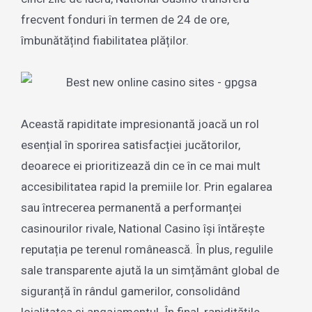
frecvent fonduri în termen de 24 de ore,
îmbunătățind fiabilitatea plăților.
Această rapiditate impresionantă joacă un rol
esențial în sporirea satisfacției jucătorilor,
deoarece ei prioritizează din ce în ce mai mult
accesibilitatea rapid la premiile lor. Prin egalarea
sau întrecerea permanentă a performanței
casinourilor rivale, National Casino își întărește
reputația pe terenul românească. În plus, regulile
sale transparente ajută la un simțământ global de
siguranță în rândul gamerilor, consolidând
loialitatea și angajamentul. În final, rapiditățile