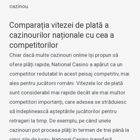
cazinou.
Comparația vitezei de plată a
cazinourilor naționale cu cea a
competitorilor
Chiar dacă multe cazinouri online își propun să
ofere plăți rapide, National Casino a apărut ca un
competitor redutabil în acest peisaj competitiv, mai
ales pentru jucătorii români. Vitezele lor de plată
sunt considerabil mai rapide decât ale mai multor
competitori importanți, care adesea se străduiesc
să îndeplinească așteptările jucătorilor pentru
retrageri la timp. De exemplu, pe când unele
cazinouri pot procesa plăți în termen de trei până la
cinci zile de lucru, National Casino transferă