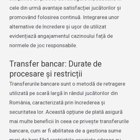
cele din urmă avantaje satisfacției jucătorilor și
promovând folosirea continuă. Integrarea unor
alternative de încredere și ușor de utilizat
evidențiază angajamentul cazinoului față de
normele de joc responsabile.
Transfer bancar: Durate de
procesare și restricții
Transferurile bancare sunt o metodă de retragere
utilizată pe scară largă în rândul jucătorilor din
România, caracterizată prin încrederea și
securitatea lor. Această opțiune de plată asigură
mai multe beneficii în ceea ce privește transferurile
bancare, cum ar fi abilitatea de a gestiona sume