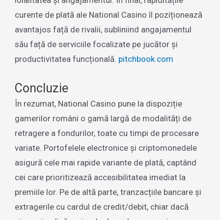
curente de plată ale National Casino îl poziționează
avantajos față de rivalii, subliniind angajamentul
său față de serviciile focalizate pe jucător și
productivitatea funcțională.
pitchbook.com
Concluzie
În rezumat, National Casino pune la dispoziție
gamerilor români o gamă largă de modalități de
retragere a fondurilor, toate cu timpi de procesare
variate. Portofelele electronice și criptomonedele
asigură cele mai rapide variante de plată, captând
cei care prioritizează accesibilitatea imediat la
premiile lor. Pe de altă parte, tranzacțiile bancare și
extragerile cu cardul de credit/debit, chiar dacă