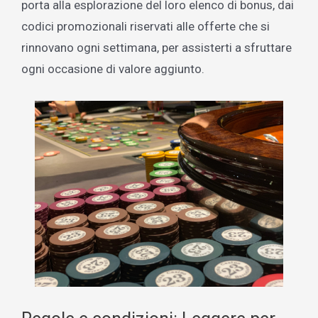
porta alla esplorazione del loro elenco di bonus, dai
codici promozionali riservati alle offerte che si
rinnovano ogni settimana, per assisterti a sfruttare
ogni occasione di valore aggiunto.