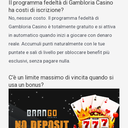
Il programma fedeltà di Gambloria Casino
ha costi di iscrizione?
No, nessun costo. Il programma fedeltà di
Gambloria Casino è totalmente gratuito e si attiva
in automatico quando inizi a giocare con denaro
reale. Accumuli punti naturalmente con le tue
puntate e sali di livello per sbloccare benefit più
esclusivi, senza pagare nulla.
C’è un limite massimo di vincita quando si
usa un bonus?