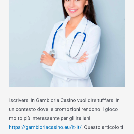
Iscriversi in Gambloria Casino vuol dire tuffarsi in
un contesto dove le promozioni rendono il gioco
molto più interessante per gli italiani
https://gambloriacasino.eu/it-it/
. Questo articolo ti