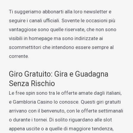
Ti suggeriamo abbonarti alla loro newsletter e
seguire i canali ufficiali. Sovente le occasioni più
vantaggiose sono quelle riservate, che non sono
visibili in homepage ma sono indirizzate ai
scommettitori che intendono essere sempre al
corrente.
Giro Gratuito: Gira e Guadagna
Senza Rischio
Le free spin sono tra le offerte amate dagli italiani,
e Gambloria Casino lo conosce. Questi giri gratuiti
arrivano con il benvenuto, con le offerte settimanali
o durante i tornei. Di solito riguardano alle slot
appena uscite o a quelle di maggiore tendenza,