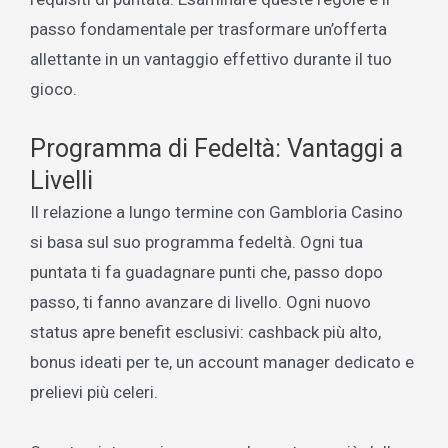
passo fondamentale per trasformare un’offerta
allettante in un vantaggio effettivo durante il tuo
gioco.
Programma di Fedeltà: Vantaggi a
Livelli
Il relazione a lungo termine con Gambloria Casino
si basa sul suo programma fedeltà. Ogni tua
puntata ti fa guadagnare punti che, passo dopo
passo, ti fanno avanzare di livello. Ogni nuovo
status apre benefit esclusivi: cashback più alto,
bonus ideati per te, un account manager dedicato e
prelievi più celeri.