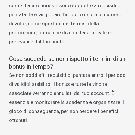
come denaro bonus e sono soggette a requisiti di
puntata. Dovrai giocare l’importo un certo numero
di volte, come riportato nei termini della
promozione, prima che diventi denaro reale e
prelevabile dal tuo conto.
Cosa succede se non rispetto i termini di un
bonus in tempo?
Se non soddisfi i requisiti di puntata entro il periodo
di validità stabilito, il bonus e tutte le vincite
associate verranno annullati dal tuo account. È
essenziale monitorare la scadenza e organizzare il
gioco di conseguenza, per non perdere i benefici
ottenuti.