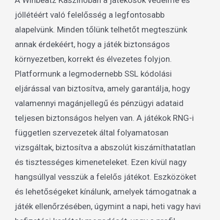
jóllétéért való felelősség a legfontosabb
alapelvünk. Minden tőlünk telhetőt megteszünk
annak érdekéért, hogy a játék biztonságos
környezetben, korrekt és élvezetes folyjon.
Platformunk a legmodernebb SSL kódolási
eljárással van biztosítva, amely garantálja, hogy
valamennyi magánjellegű és pénzügyi adataid
teljesen biztonságos helyen van. A játékok RNG-i
független szervezetek által folyamatosan
vizsgáltak, biztosítva a abszolút kiszámíthatatlan
és tisztességes kimeneteleket. Ezen kívül nagy
hangsúllyal vesszük a felelős játékot. Eszközöket
és lehetőségeket kínálunk, amelyek támogatnak a
játék ellenőrzésében, úgymint a napi, heti vagy havi