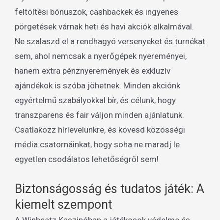
feltöltési bónuszok, cashbackek és ingyenes
pörgetések várnak heti és havi akciók alkalmával.
Ne szalaszd el a rendhagyó versenyeket és turnékat
sem, ahol nemcsak a nyerőgépek nyereményei,
hanem extra pénznyeremények és exkluzív
ajándékok is szóba jöhetnek. Minden akciónk
egyértelmű szabályokkal bír, és célunk, hogy
transzparens és fair váljon minden ajánlatunk.
Csatlakozz hírlevelünkre, és kövesd közösségi
média csatornáinkat, hogy soha ne maradj le
egyetlen csodálatos lehetőségről sem!
Biztonságosság és tudatos játék: A
kiemelt szempont
A Winbeatz Kaszinóban a játékosok védelme és