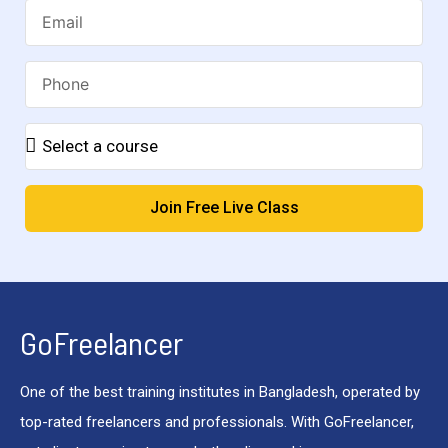
Email
Phone
Select
a
course
Join Free Live Class
GoFreelancer
One of the best training institutes in Bangladesh, operated by
top-rated freelancers and professionals. With GoFreelancer,