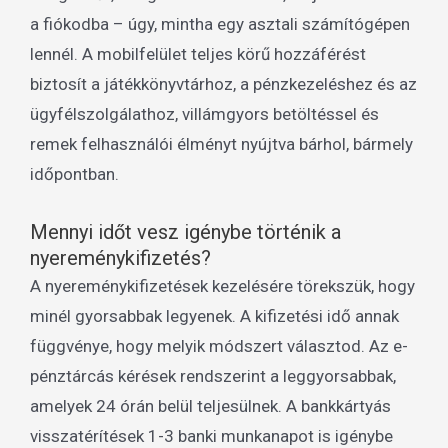
a fiókodba – úgy, mintha egy asztali számítógépen
lennél. A mobilfelület teljes körű hozzáférést
biztosít a játékkönyvtárhoz, a pénzkezeléshez és az
ügyfélszolgálathoz, villámgyors betöltéssel és
remek felhasználói élményt nyújtva bárhol, bármely
időpontban.
Mennyi időt vesz igénybe történik a
nyereménykifizetés?
A nyereménykifizetések kezelésére törekszük, hogy
minél gyorsabbak legyenek. A kifizetési idő annak
függvénye, hogy melyik módszert választod. Az e-
pénztárcás kérések rendszerint a leggyorsabbak,
amelyek 24 órán belül teljesülnek. A bankkártyás
visszatérítések 1-3 banki munkanapot is igénybe