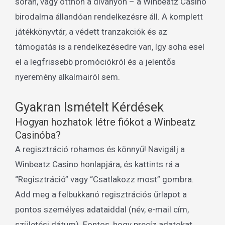
során, vagy otthon a díványon – a Winbeatz Casino
birodalma állandóan rendelkezésre áll. A komplett
játékkönyvtár, a védett tranzakciók és az
támogatás is a rendelkezésedre van, így soha esel
el a legfrissebb promóciókról és a jelentős
nyeremény alkalmairól sem.
Gyakran Ismételt Kérdések
Hogyan hozhatok létre fiókot a Winbeatz
Casinóba?
A regisztráció rohamos és könnyű! Navigálj a
Winbeatz Casino honlapjára, és kattints rá a
“Regisztráció” vagy “Csatlakozz most” gombra.
Add meg a felbukkanó regisztrációs űrlapot a
pontos személyes adataiddal (név, e-mail cím,
születési dátum). Fontos, hogy precíz adatokat