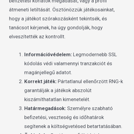
befizetési korlátok megadását, vagy a profil
átmeneti letiltását. Ösztönözzük játékosainkat,
hogy a játékot szórakozásként tekintsék, és
tanácsot kérjenek, ha úgy gondolják, hogy
elveszítették az kontrollt.
Információvédelem:
Legmodernebb SSL
kódolás védi valamennyi tranzakciót és
magánjellegű adatot.
Korrekt játék:
Pártatlanul ellenőrzött RNG-k
garantálják a játékok abszolút
kiszámíthatatlan kimenetelét.
Határmegadások:
Személyre szabható
befizetési, veszteség és időhatárok
segítenek a költségvetésed betartatásában.