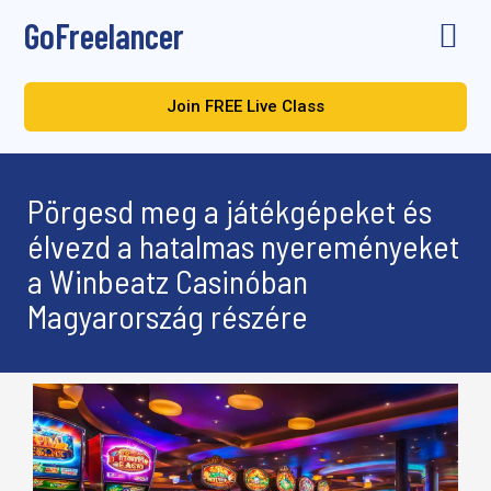
Skip
Me
GoFreelancer
to
content
Join FREE Live Class
Industrial Attachment
Pörgesd meg a játékgépeket és
élvezd a hatalmas nyereményeket
a Winbeatz Casinóban
Magyarország részére