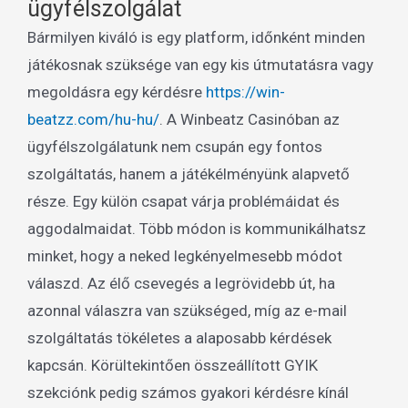
ügyfélszolgálat
Bármilyen kiváló is egy platform, időnként minden
játékosnak szüksége van egy kis útmutatásra vagy
megoldásra egy kérdésre
https://win-
beatzz.com/hu-hu/
. A Winbeatz Casinóban az
ügyfélszolgálatunk nem csupán egy fontos
szolgáltatás, hanem a játékélményünk alapvető
része. Egy külön csapat várja problémáidat és
aggodalmaidat. Több módon is kommunikálhatsz
minket, hogy a neked legkényelmesebb módot
válaszd. Az élő csevegés a legrövidebb út, ha
azonnal válaszra van szükséged, míg az e-mail
szolgáltatás tökéletes a alaposabb kérdések
kapcsán. Körültekintően összeállított GYIK
szekciónk pedig számos gyakori kérdésre kínál