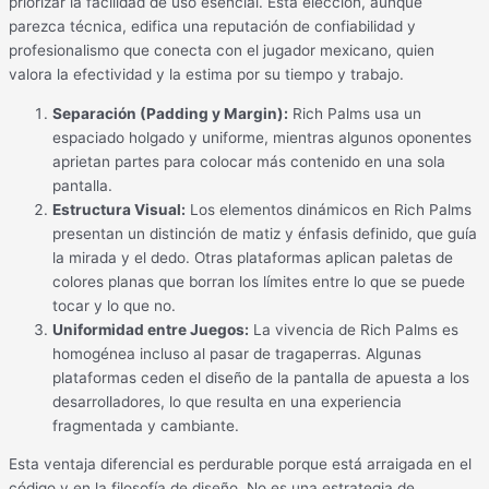
priorizar la facilidad de uso esencial. Esta elección, aunque
parezca técnica, edifica una reputación de confiabilidad y
profesionalismo que conecta con el jugador mexicano, quien
valora la efectividad y la estima por su tiempo y trabajo.
Separación (Padding y Margin):
Rich Palms usa un
espaciado holgado y uniforme, mientras algunos oponentes
aprietan partes para colocar más contenido en una sola
pantalla.
Estructura Visual:
Los elementos dinámicos en Rich Palms
presentan un distinción de matiz y énfasis definido, que guía
la mirada y el dedo. Otras plataformas aplican paletas de
colores planas que borran los límites entre lo que se puede
tocar y lo que no.
Uniformidad entre Juegos:
La vivencia de Rich Palms es
homogénea incluso al pasar de tragaperras. Algunas
plataformas ceden el diseño de la pantalla de apuesta a los
desarrolladores, lo que resulta en una experiencia
fragmentada y cambiante.
Esta ventaja diferencial es perdurable porque está arraigada en el
código y en la filosofía de diseño. No es una estrategia de