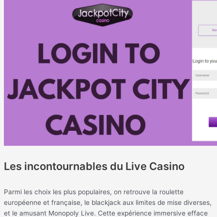
Les incontournables du Live Casino
Parmi les choix les plus populaires, on retrouve la roulette
européenne et française, le blackjack aux limites de mise diverses,
et le amusant Monopoly Live. Cette expérience immersive efface