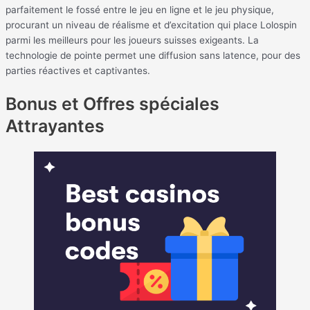
parfaitement le fossé entre le jeu en ligne et le jeu physique,
procurant un niveau de réalisme et d’excitation qui place Lolospin
parmi les meilleurs pour les joueurs suisses exigeants. La
technologie de pointe permet une diffusion sans latence, pour des
parties réactives et captivantes.
Bonus et Offres spéciales
Attrayantes