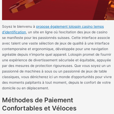
Soyez le bienvenu à
propose également lolospin casino temps
d’identification
, un site en ligne où l’excitation des jeux de casino
se manifeste pour les passionnés suisses. Cette interface associe
avec talent une vaste sélection de jeux de qualité à une interface
contemporaine et ergonomique, développée pour une navigation
agréable depuis n’importe quel appareil. Lolospin promet de fournir
une expérience de divertissement sécurisée et équitable, appuyée
par des mesures de protection rigoureuses. Que vous soyez un un
passionné de machines à sous ou un passionné de jeux de table
classiques, vous dénicherez ici un monde d’opportunités pour vivre
des moments palpitants à tout moment, depuis le confort de votre
domicile ou en déplacement.
Méthodes de Paiement
Confortables et Véloces