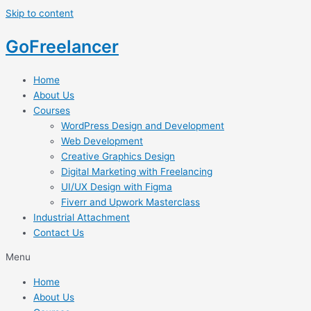
Skip to content
GoFreelancer
Home
About Us
Courses
WordPress Design and Development
Web Development
Creative Graphics Design
Digital Marketing with Freelancing
UI/UX Design with Figma
Fiverr and Upwork Masterclass
Industrial Attachment
Contact Us
Menu
Home
About Us