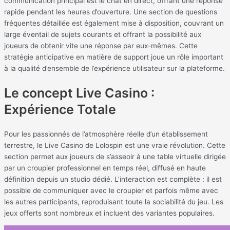
communication principal est le chat en direct, offrant une réponse
rapide pendant les heures d’ouverture. Une section de questions
fréquentes détaillée est également mise à disposition, couvrant un
large éventail de sujets courants et offrant la possibilité aux
joueurs de obtenir vite une réponse par eux-mêmes. Cette
stratégie anticipative en matière de support joue un rôle important
à la qualité d’ensemble de l’expérience utilisateur sur la plateforme.
Le concept Live Casino :
Expérience Totale
Pour les passionnés de l’atmosphère réelle d’un établissement
terrestre, le Live Casino de Lolospin est une vraie révolution. Cette
section permet aux joueurs de s’asseoir à une table virtuelle dirigée
par un croupier professionnel en temps réel, diffusé en haute
définition depuis un studio dédié. L’interaction est complète : il est
possible de communiquer avec le croupier et parfois même avec
les autres participants, reproduisant toute la sociabilité du jeu. Les
jeux offerts sont nombreux et incluent des variantes populaires.