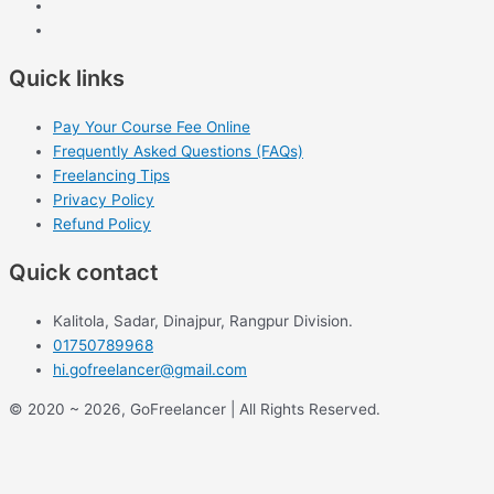
Quick links
Pay Your Course Fee Online
Frequently Asked Questions (FAQs)
Freelancing Tips
Privacy Policy
Refund Policy
Quick contact
Kalitola, Sadar, Dinajpur, Rangpur Division.
01750789968
hi.gofreelancer@gmail.com
© 2020 ~ 2026, GoFreelancer | All Rights Reserved.