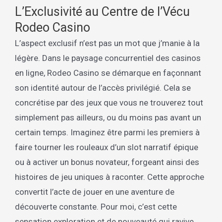
L’Exclusivité au Centre de l’Vécu
Rodeo Casino
L’aspect exclusif n’est pas un mot que j’manie à la
légère. Dans le paysage concurrentiel des casinos
en ligne, Rodeo Casino se démarque en façonnant
son identité autour de l’accès privilégié. Cela se
concrétise par des jeux que vous ne trouverez tout
simplement pas ailleurs, ou du moins pas avant un
certain temps. Imaginez être parmi les premiers à
faire tourner les rouleaux d’un slot narratif épique
ou à activer un bonus novateur, forgeant ainsi des
histoires de jeu uniques à raconter. Cette approche
convertit l’acte de jouer en une aventure de
découverte constante. Pour moi, c’est cette
sensation exploration et de nouveauté qui ravive