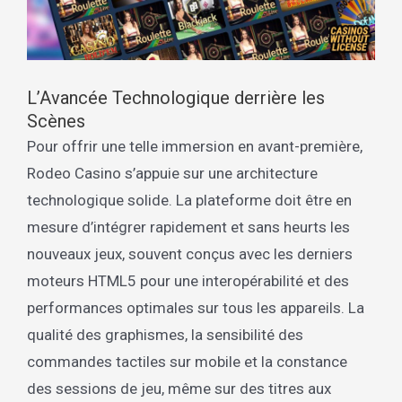
L’Avancée Technologique derrière les
Scènes
Pour offrir une telle immersion en avant-première,
Rodeo Casino s’appuie sur une architecture
technologique solide. La plateforme doit être en
mesure d’intégrer rapidement et sans heurts les
nouveaux jeux, souvent conçus avec les derniers
moteurs HTML5 pour une interopérabilité et des
performances optimales sur tous les appareils. La
qualité des graphismes, la sensibilité des
commandes tactiles sur mobile et la constance
des sessions de jeu, même sur des titres aux