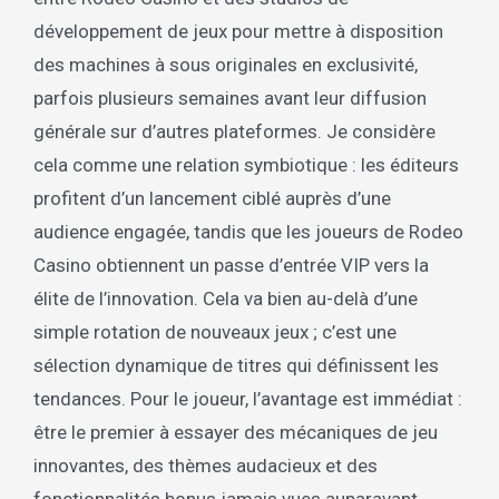
développement de jeux pour mettre à disposition
des machines à sous originales en exclusivité,
parfois plusieurs semaines avant leur diffusion
générale sur d’autres plateformes. Je considère
cela comme une relation symbiotique : les éditeurs
profitent d’un lancement ciblé auprès d’une
audience engagée, tandis que les joueurs de Rodeo
Casino obtiennent un passe d’entrée VIP vers la
élite de l’innovation. Cela va bien au-delà d’une
simple rotation de nouveaux jeux ; c’est une
sélection dynamique de titres qui définissent les
tendances. Pour le joueur, l’avantage est immédiat :
être le premier à essayer des mécaniques de jeu
innovantes, des thèmes audacieux et des