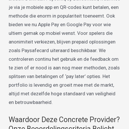
je via je mobiele app en QR-codes kunt betalen, een
methode die enorm in populariteit toeneemt. Ook
bieden we nu Apple Pay en Google Pay voor wie
ultiem gemak op mobiel wenst. Voor spelers die
anonimiteit verkiezen, blijven prepaid oplossingen
zoals Paysafecard uiteraard beschikbaar. We
controleren continu het gebruik en de feedback om
te zien of er nood is aan nog meer methoden, zoals
splitsen van betalingen of ‘pay later’ opties. Het
portfolio is levendig en groeit mee met de markt,
altijd met dezelfde hoge standaard van veiligheid
en betrouwbaarheid.
Waardoor Deze Concrete Provider?
Onze Beoordelingscriteria Belicht