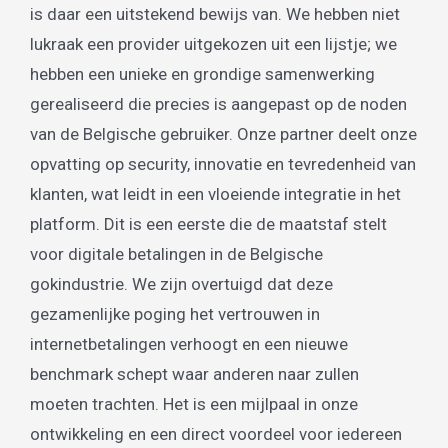
is daar een uitstekend bewijs van. We hebben niet
lukraak een provider uitgekozen uit een lijstje; we
hebben een unieke en grondige samenwerking
gerealiseerd die precies is aangepast op de noden
van de Belgische gebruiker. Onze partner deelt onze
opvatting op security, innovatie en tevredenheid van
klanten, wat leidt in een vloeiende integratie in het
platform. Dit is een eerste die de maatstaf stelt
voor digitale betalingen in de Belgische
gokindustrie. We zijn overtuigd dat deze
gezamenlijke poging het vertrouwen in
internetbetalingen verhoogt en een nieuwe
benchmark schept waar anderen naar zullen
moeten trachten. Het is een mijlpaal in onze
ontwikkeling en een direct voordeel voor iedereen