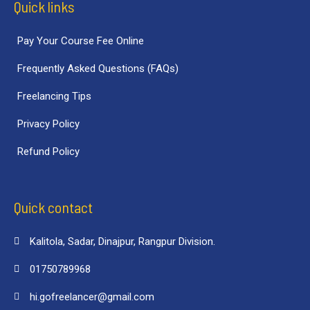
Quick links
Pay Your Course Fee Online
Frequently Asked Questions (FAQs)
Freelancing Tips
Privacy Policy
Refund Policy
Quick contact
Kalitola, Sadar, Dinajpur, Rangpur Division.
01750789968
hi.gofreelancer@gmail.com