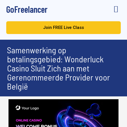
Skip
Me
GoFreelancer
to
content
Join FREE Live Class
Industrial Attachment
Samenwerking op
betalingsgebied: Wonderluck
Casino Sluit Zich aan met
Gerenommeerde Provider voor
België