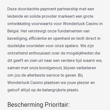
Deze doordachte payment partnership met een
leidende en solide provider markeert een grote
ontwikkeling voorwaarts voor Wonderluck Casino in
België. Het verstevigt onze fundamenten van
beveiliging, efficiëntie en openheid en leidt direct in
duidelijke voordelen voor onze spelers. We zijn
ontzettend enthousiast over de mogelijkheden die
dit geeft en zien uit naar een verdere tijd waarin we,
samen met onze bondgenoot, blijven verbeteren
om jou de allerbeste service te geven. Bij
Wonderluck Casino plaatsen we jouw plezier en
geloof altijd op de belangrijkste plaats.
Bescherming Prioritair: