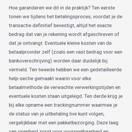
Hoe garanderen we dit in de praktijk? Ten eerste
tonen we tijdens het betalingsproces, voordat je de
transactie definitief bevestigt, altijd het exacte
bedrag dat van je rekening wordt afgeschreven of
dat je ontvangt. Eventuele kleine kosten van de
betaalprovider zelf (zoals een vast bedrag voor een
bankoverschrijving) worden daar duidelijk bij
vermeld. Ten tweede hebben we een gedetailleerde
help-sectie gemaakt waarin voor elke
betaalmethode de verwachte verwerkingstijden en
eventuele kosten staan uitgelegd. Ten derde krijg je
bij elke opname een trackingnummer waarmee je
de status van je uitbetaling live kunt volgen,
vergelijkbaar met een pakketbezorging. Deze laag
van openheid zorgt voor voorspelbaarheid en