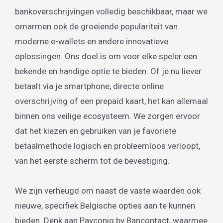
bankoverschrijvingen volledig beschikbaar, maar we
omarmen ook de groeiende populariteit van
moderne e-wallets en andere innovatieve
oplossingen. Ons doel is om voor elke speler een
bekende en handige optie te bieden. Of je nu liever
betaalt via je smartphone, directe online
overschrijving of een prepaid kaart, het kan allemaal
binnen ons veilige ecosysteem. We zorgen ervoor
dat het kiezen en gebruiken van je favoriete
betaalmethode logisch en probleemloos verloopt,
van het eerste scherm tot de bevestiging.
We zijn verheugd om naast de vaste waarden ook
nieuwe, specifiek Belgische opties aan te kunnen
bieden. Denk aan Payconiq by Bancontact, waarmee