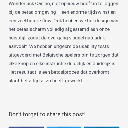
Wonderluck Casino, niet opnieuw hoeft in te loggen
bij de betaalomgeving – een enorme tijdswinst en
een veel betere flow. Ook hebben we het design van
het betaalscherm volledig afgestemd aan onze
huisstijl, zodat de overgang visueel natuurlijk
aanvoelt. We hebben uitgebreide usability tests
uitgevoerd met Belgische spelers om te zorgen dat
elke knop en elke instructie duidelijk en duidelijk is.
Het resultaat is een betaalproces dat overkomt
alsof het altijd al zo heeft gewerkt.
Don't forget to share this post!