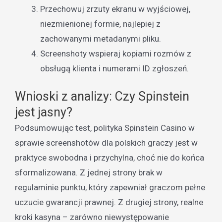
Przechowuj zrzuty ekranu w wyjściowej,
niezmienionej formie, najlepiej z
zachowanymi metadanymi pliku.
Screenshoty wspieraj kopiami rozmów z
obsługą klienta i numerami ID zgłoszeń.
Wnioski z analizy: Czy Spinstein
jest jasny?
Podsumowując test, polityka Spinstein Casino w
sprawie screenshotów dla polskich graczy jest w
praktyce swobodna i przychylna, choć nie do końca
sformalizowana. Z jednej strony brak w
regulaminie punktu, który zapewniał graczom pełne
uczucie gwarancji prawnej. Z drugiej strony, realne
kroki kasyna – zarówno niewystępowanie