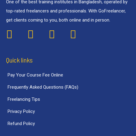
One of the best training institutes in Bangladesh, operated by
top-rated freelancers and professionals. With GoFreelancer,
get clients coming to you, both online and in person.
Quick links
Pay Your Course Fee Online
Frequently Asked Questions (FAQs)
Freelancing Tips
Privacy Policy
Refund Policy