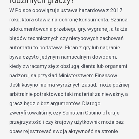
rodzimych graczy?
W Polsce obowiązuje ustawa hazardowa z 2017
roku, która stawia na ochronę konsumenta. Szansa
udokumentowania przebiegu gry, wygranej, a także
błędów technicznych czy nietypowych zachowań
automatu to podstawa. Ekran z gry lub nagranie
bywa często jedynym namacalnym dowodem,
kiedy zwracamy się z obsługą klienta lub organami
nadzoru, na przykład Ministerstwem Finansów.
Jeśli kasyno nie ma wyraźnych zasad, może później
arbitralnie potraktować taki materiał za nieważny, a
gracz będzie bez argumentów. Dlatego
zweryfikowaliśmy, czy Spinstein Casino oferuje
przejrzystość i czy krajowy użytkownik może bez
obaw rejestrować swoją aktywność na stronie.