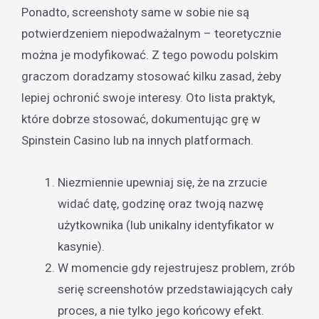
Ponadto, screenshoty same w sobie nie są
potwierdzeniem niepodważalnym – teoretycznie
można je modyfikować. Z tego powodu polskim
graczom doradzamy stosować kilku zasad, żeby
lepiej ochronić swoje interesy. Oto lista praktyk,
które dobrze stosować, dokumentując grę w
Spinstein Casino lub na innych platformach.
Niezmiennie upewniaj się, że na zrzucie
widać datę, godzinę oraz twoją nazwę
użytkownika (lub unikalny identyfikator w
kasynie).
W momencie gdy rejestrujesz problem, zrób
serię screenshotów przedstawiających cały
proces, a nie tylko jego końcowy efekt.