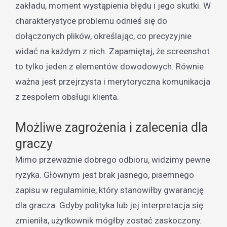
zakładu, moment wystąpienia błędu i jego skutki. W
charakterystyce problemu odnieś się do
dołączonych plików, określając, co precyzyjnie
widać na każdym z nich. Zapamiętaj, że screenshot
to tylko jeden z elementów dowodowych. Równie
ważna jest przejrzysta i merytoryczna komunikacja
z zespołem obsługi klienta.
Możliwe zagrożenia i zalecenia dla
graczy
Mimo przeważnie dobrego odbioru, widzimy pewne
ryzyka. Głównym jest brak jasnego, pisemnego
zapisu w regulaminie, który stanowiłby gwarancję
dla gracza. Gdyby polityka lub jej interpretacja się
zmieniła, użytkownik mógłby zostać zaskoczony.