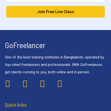
a
course
Join Free Live Class
GoFreelancer
One of the best training institutes in Bangladesh, operated by
top-rated freelancers and professionals. With GoFreelancer,
get clients coming to you, both online and in person.
Quick links