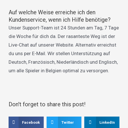
Auf welche Weise erreiche ich den
Kundenservice, wenn ich Hilfe benötige?
Unser Support-Team ist 24 Stunden am Tag, 7 Tage
die Woche für dich da. Der rasanteste Weg ist der
Live-Chat auf unserer Website. Alternativ erreichst
du uns per E-Mail. Wir stellen Unterstützung auf
Deutsch, Französisch, Niederländisch und Englisch,
um alle Spieler in Belgien optimal zu versorgen.
Don't forget to share this post!
Facebook
Twitter
LinkedIn