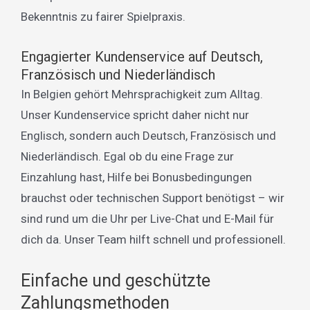
Bekenntnis zu fairer Spielpraxis.
Engagierter Kundenservice auf Deutsch,
Französisch und Niederländisch
In Belgien gehört Mehrsprachigkeit zum Alltag.
Unser Kundenservice spricht daher nicht nur
Englisch, sondern auch Deutsch, Französisch und
Niederländisch. Egal ob du eine Frage zur
Einzahlung hast, Hilfe bei Bonusbedingungen
brauchst oder technischen Support benötigst – wir
sind rund um die Uhr per Live-Chat und E-Mail für
dich da. Unser Team hilft schnell und professionell.
Einfache und geschützte
Zahlungsmethoden