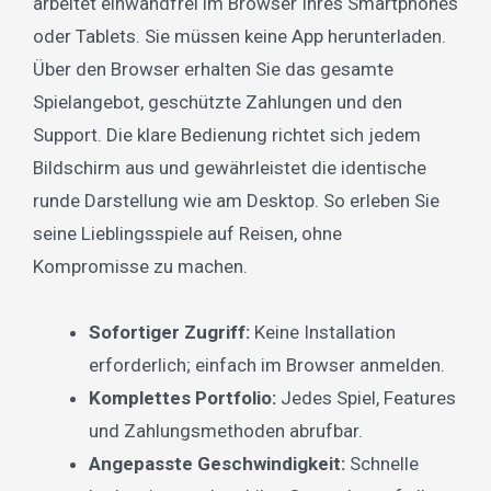
arbeitet einwandfrei im Browser Ihres Smartphones
oder Tablets. Sie müssen keine App herunterladen.
Über den Browser erhalten Sie das gesamte
Spielangebot, geschützte Zahlungen und den
Support. Die klare Bedienung richtet sich jedem
Bildschirm aus und gewährleistet die identische
runde Darstellung wie am Desktop. So erleben Sie
seine Lieblingsspiele auf Reisen, ohne
Kompromisse zu machen.
Sofortiger Zugriff:
Keine Installation
erforderlich; einfach im Browser anmelden.
Komplettes Portfolio:
Jedes Spiel, Features
und Zahlungsmethoden abrufbar.
Angepasste Geschwindigkeit:
Schnelle