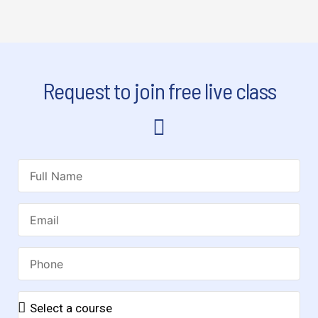
Request to join free live class
Full
Name
Email
Phone
Select