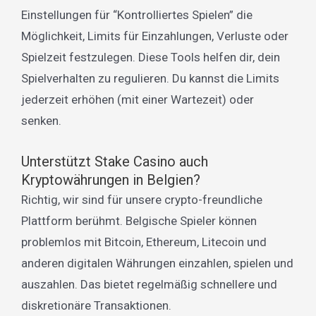
Einstellungen für “Kontrolliertes Spielen” die
Möglichkeit, Limits für Einzahlungen, Verluste oder
Spielzeit festzulegen. Diese Tools helfen dir, dein
Spielverhalten zu regulieren. Du kannst die Limits
jederzeit erhöhen (mit einer Wartezeit) oder
senken.
Unterstützt Stake Casino auch
Kryptowährungen in Belgien?
Richtig, wir sind für unsere crypto-freundliche
Plattform berühmt. Belgische Spieler können
problemlos mit Bitcoin, Ethereum, Litecoin und
anderen digitalen Währungen einzahlen, spielen und
auszahlen. Das bietet regelmäßig schnellere und
diskretionäre Transaktionen.