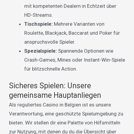
mit kompetenten Dealern in Echtzeit über
HD-Streams.
Tischspiele:
Mehrere Varianten von
Roulette, Blackjack, Baccarat und Poker für
anspruchsvolle Spieler.
Spezialspiele:
Spannende Optionen wie
Crash-Games, Mines oder Instant-Win-Spiele
für blitzschnelle Action.
Sicheres Spielen: Unsere
gemeinsame Hauptanliegen
Als reguliertes Casino in Belgien ist es unsere
Verantwortung, eine geschützte Spielumgebung zu
bieten. Wir stellen dir eine Palette von Hilfsmitteln
zur Nutzung, mit denen du du die Übersicht über