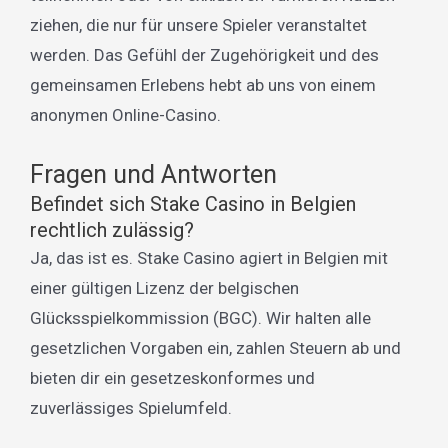
ziehen, die nur für unsere Spieler veranstaltet
werden. Das Gefühl der Zugehörigkeit und des
gemeinsamen Erlebens hebt ab uns von einem
anonymen Online-Casino.
Fragen und Antworten
Befindet sich Stake Casino in Belgien
rechtlich zulässig?
Ja, das ist es. Stake Casino agiert in Belgien mit
einer gültigen Lizenz der belgischen
Glücksspielkommission (BGC). Wir halten alle
gesetzlichen Vorgaben ein, zahlen Steuern ab und
bieten dir ein gesetzeskonformes und
zuverlässiges Spielumfeld.