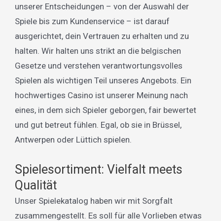
unserer Entscheidungen – von der Auswahl der
Spiele bis zum Kundenservice – ist darauf
ausgerichtet, dein Vertrauen zu erhalten und zu
halten. Wir halten uns strikt an die belgischen
Gesetze und verstehen verantwortungsvolles
Spielen als wichtigen Teil unseres Angebots. Ein
hochwertiges Casino ist unserer Meinung nach
eines, in dem sich Spieler geborgen, fair bewertet
und gut betreut fühlen. Egal, ob sie in Brüssel,
Antwerpen oder Lüttich spielen.
Spielesortiment: Vielfalt meets
Qualität
Unser Spielekatalog haben wir mit Sorgfalt
zusammengestellt. Es soll für alle Vorlieben etwas