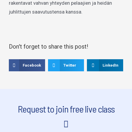
rakentavat vahvan yhteyden pelaajien ja heidän
juhlittujen saavutustensa kanssa.
Don't forget to share this post!
Facebook
Twitter
LinkedIn
Request to join free live class