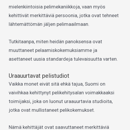
mielenkiintoisia pelimekaniikkoja, vaan myös
kehittivät merkittäviä persoonia, jotka ovat tehneet
lähtemättömän jäljen pelimaailmaan.
Tutkitaanpa, miten heidän panoksensa ovat
muuttaneet pelaamiskokemuksiamme ja
asettaneet uusia standardeja tulevaisuutta varten.
Uraauurtavat pelistudiot
Vaikka monet eivät sitä ehkä tajua, Suomi on
vaivihkaa kehittynyt pelikehitysalan voimakkaaksi
toimijaksi, joka on luonut uraauurtavia studioita,
jotka ovat mullistaneet pelikokemukset.
Nämä kehittäjät ovat saavuttaneet merkittäviä