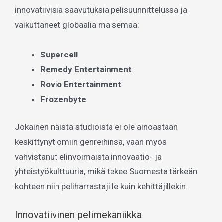
innovatiivisia saavutuksia pelisuunnittelussa ja
vaikuttaneet globaalia maisemaa:
Supercell
Remedy Entertainment
Rovio Entertainment
Frozenbyte
Jokainen näistä studioista ei ole ainoastaan
keskittynyt omiin genreihinsä, vaan myös
vahvistanut elinvoimaista innovaatio- ja
yhteistyökulttuuria, mikä tekee Suomesta tärkeän
kohteen niin peliharrastajille kuin kehittäjillekin.
Innovatiivinen pelimekaniikka