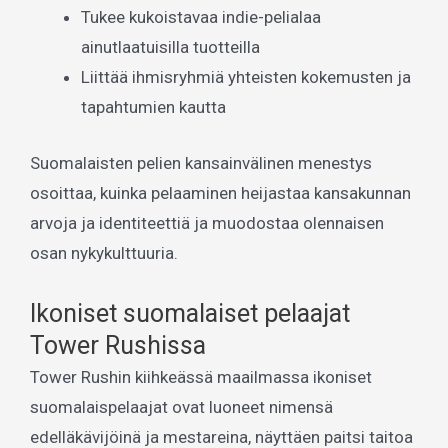
Tukee kukoistavaa indie-pelialaa
ainutlaatuisilla tuotteilla
Liittää ihmisryhmiä yhteisten kokemusten ja
tapahtumien kautta
Suomalaisten pelien kansainvälinen menestys
osoittaa, kuinka pelaaminen heijastaa kansakunnan
arvoja ja identiteettiä ja muodostaa olennaisen
osan nykykulttuuria.
Ikoniset suomalaiset pelaajat
Tower Rushissa
Tower Rushin kiihkeässä maailmassa ikoniset
suomalaispelaajat ovat luoneet nimensä
edelläkävijöinä ja mestareina, näyttäen paitsi taitoa