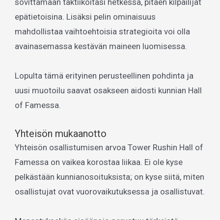
sovittamaan taktiikoitasi hetkessä, pitäen kilpailijat
epätietoisina. Lisäksi pelin ominaisuus
mahdollistaa vaihtoehtoisia strategioita voi olla
avainasemassa kestävän maineen luomisessa.
Lopulta tämä erityinen perusteellinen pohdinta ja
uusi muotoilu saavat osakseen aidosti kunnian Hall
of Famessa.
Yhteisön mukaanotto
Yhteisön osallistumisen arvoa Tower Rushin Hall of
Famessa on vaikea korostaa liikaa. Ei ole kyse
pelkästään kunnianosoituksista; on kyse siitä, miten
osallistujat ovat vuorovaikutuksessa ja osallistuvat.