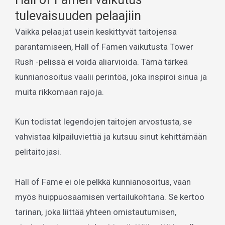
tulevaisuuden pelaajiin
Vaikka pelaajat usein keskittyvät taitojensa
parantamiseen, Hall of Famen vaikutusta Tower
Rush -pelissä ei voida aliarvioida. Tämä tärkeä
kunnianosoitus vaalii perintöä, joka inspiroi sinua ja
muita rikkomaan rajoja.
Kun todistat legendojen taitojen arvostusta, se
vahvistaa kilpailuviettiä ja kutsuu sinut kehittämään
pelitaitojasi.
Hall of Fame ei ole pelkkä kunnianosoitus, vaan
myös huippuosaamisen vertailukohtana. Se kertoo
tarinan, joka liittää yhteen omistautumisen,