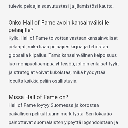
tulevia pelaajia saavutustesi ja jäämistösi kautta.
Onko Hall of Fame avoin kansainvälisille
pelaajille?
Kyllä, Hall of Fame toivottaa vastaan kansainväliset
pelaajat, mikä lisää pelaajien kirjoa ja tehostaa
globaalia kilpailua. Tämä kansainvälinen kelpoisuus
luo monipuolisempaa yhteisöä, jolloin erilaiset tyylit
ja strategiat voivat kukoistaa, mikä hyödyttää
lopulta kaikkia peliin osallistuvia.
Missä Hall of Fame on?
Hall of Fame löytyy Suomessa ja korostaa
paikallisen pelikulttuurin merkitystä. Sen lokaatio
painottavat suomalaisten ylpeyttä legendoistaan ja