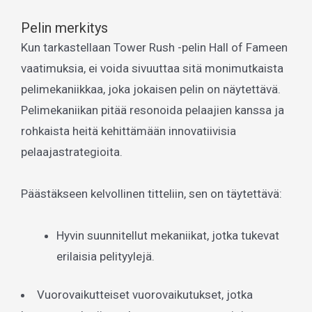
Pelin merkitys
Kun tarkastellaan Tower Rush -pelin Hall of Fameen
vaatimuksia, ei voida sivuuttaa sitä monimutkaista
pelimekaniikkaa, joka jokaisen pelin on näytettävä.
Pelimekaniikan pitää resonoida pelaajien kanssa ja
rohkaista heitä kehittämään innovatiivisia
pelaajastrategioita.
Päästäkseen kelvollinen titteliin, sen on täytettävä:
Hyvin suunnitellut mekaniikat, jotka tukevat
erilaisia pelityylejä.
Vuorovaikutteiset vuorovaikutukset, jotka