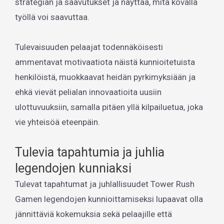
strategian ja saavutukset ja näyttää, mitä kovalla
työllä voi saavuttaa.
Tulevaisuuden pelaajat todennäköisesti
ammentavat motivaatiota näistä kunnioitetuista
henkilöistä, muokkaavat heidän pyrkimyksiään ja
ehkä vievät pelialan innovaatioita uusiin
ulottuvuuksiin, samalla pitäen yllä kilpailuetua, joka
vie yhteisöä eteenpäin.
Tulevia tapahtumia ja juhlia
legendojen kunniaksi
Tulevat tapahtumat ja juhlallisuudet Tower Rush
Gamen legendojen kunnioittamiseksi lupaavat olla
jännittäviä kokemuksia sekä pelaajille että