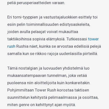
peliä perusperiaatteiden varaan.
Eri torni-tyyppien ja vastustajaluokkien esittely toi
esiin pelin toiminnallisuuden edistysaskeleita,
joiden avulla pelaajat voivat mukauttaa
taktiikoihinsa sopivia elämyksiä. Tutkiessasi
tower
rush
Rushia näet, kuinka se arvostaa edellisiä pelejä
samalla kun se rikkoo rajoja uudenlaisilla piirteillä.
Tämä nostalgian ja luovuuden yhdistelmä luo
mukaansatempaavan tunnelman, joka vetää
puoleensa niin aloittelijoita kuin konkareitakin.
Pohjimmiltaan Tower Rush korostaa taktisen
suunnittelun kehitystä pelimaailmassa ja osoittaa,
miten genre on kehittynyt ajan myötä.