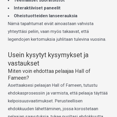
Interaktiiviset paneelit
Oheistuotteiden lanseerauksia
Nämä tapahtumat eivät ainoastaan vahvista
yhteyttäsi peliin, vaan myös takaavat, että
legendojen kertomuksia juhlitaan tulevina vuosina.
Usein kysytyt kysymykset ja
vastaukset
Miten voin ehdottaa pelaajaa Hall of
Fameen?
Asettaaksesi pelaajan Hall of Fameen, tutustu
ehdokasprosessiin ja varmista, että pelaaja täyttää
kelpoisuusvaatimukset. Perusteellisen
ehdokkuuden lähettäminen, jossa korostetaan
pelaajan saavutuksia, tukee puoltasi ehdokkuutta.