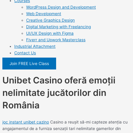
Courses
WordPress Design and Development
Web Development
Creative Graphics Design
Digital Marketing with Freelancing
UI/UX Design with Figma
Fiverr and Upwork Masterclass
Industrial Attachment
Contact Us
Join FREE Live Class
Unibet Casino oferă emoții
nelimitate jucătorilor din
România
joc instant unibet cazino
Casino a reușit să-mi capteze atenția cu
angajamentul de a furniza senzații tari nelimitate gamerilor din