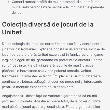
Gamerii români profită de multe promoții și suport în mai
multe limbi personalizată pentru a le îmbunătăți experiența
de joc.
Colecția diversă de jocuri de la
Unibet
De ce colecția de jocuri de noroc Unibet iese în evidență pentru
jucătorii din România? Explicația constă în diversitatea extinsă de
jocuri pe care o oferă. Unibet excelează în furnizarea unei game
largi de alegeri de tip, garantând că preferințele oricărui jucător
sunt îndeplinite. Fie că vă preferă jocurile de masă clasice,
păcănelele inovatoare sau video pokerul tematic, Unibet
furnizează un amestec eclectic. Îmi place că își îmbunătățește
continuu biblioteca, adăugând jocuri de noroc noi și interesante
pentru a menține experiența noi și captivante.
Angajamentul Unibet față de varietate garantează că nu mă
plictisesc niciodată. Aceștia acoperă totul, de la poker cu mize
mari până la jocuri ușoare și destindere. Fiecare gen este bine