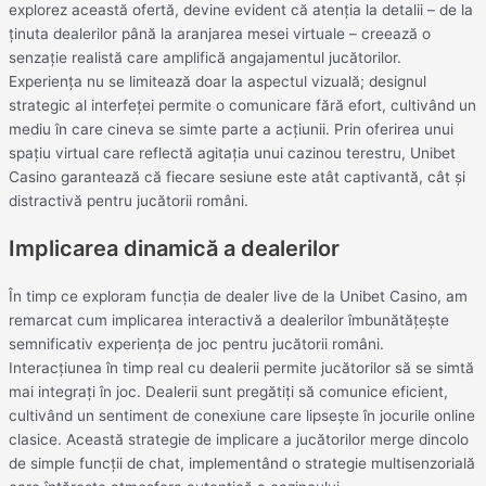
explorez această ofertă, devine evident că atenția la detalii – de la
ținuta dealerilor până la aranjarea mesei virtuale – creează o
senzație realistă care amplifică angajamentul jucătorilor.
Experiența nu se limitează doar la aspectul vizuală; designul
strategic al interfeței permite o comunicare fără efort, cultivând un
mediu în care cineva se simte parte a acțiunii. Prin oferirea unui
spațiu virtual care reflectă agitația unui cazinou terestru, Unibet
Casino garantează că fiecare sesiune este atât captivantă, cât și
distractivă pentru jucătorii români.
Implicarea dinamică a dealerilor
În timp ce exploram funcția de dealer live de la Unibet Casino, am
remarcat cum implicarea interactivă a dealerilor îmbunătățește
semnificativ experiența de joc pentru jucătorii români.
Interacțiunea în timp real cu dealerii permite jucătorilor să se simtă
mai integrați în joc. Dealerii sunt pregătiți să comunice eficient,
cultivând un sentiment de conexiune care lipsește în jocurile online
clasice. Această strategie de implicare a jucătorilor merge dincolo
de simple funcții de chat, implementând o strategie multisenzorială