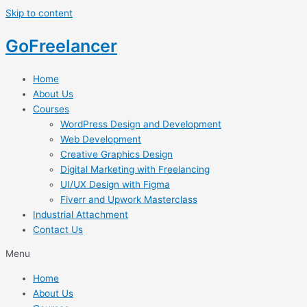
Skip to content
GoFreelancer
Home
About Us
Courses
WordPress Design and Development
Web Development
Creative Graphics Design
Digital Marketing with Freelancing
UI/UX Design with Figma
Fiverr and Upwork Masterclass
Industrial Attachment
Contact Us
Menu
Home
About Us