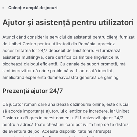
Colecție amplă de jocuri
Ajutor și asistență pentru utilizatori
Atunci când consider la serviciul de asistență pentru clienți furnizat
de Unibet Casino pentru utilizatorii din România, apreciez
accesibilitatea lor 24/7 deosebit de liniștitoare. Ei furnizează
asistență multilingvă, care certifică că limitele lingvistice nu
blochează dialogul eficientă. Cu canale de suport promptă, mă
simt încrezător că orice problemă va fi adresată imediat,
ameliorând experiența dumneavoastră generală de gaming.
Prezență ajutor 24/7
Ca jucător român care analizează cazinourile online, este crucial
să acorde importanță ajutorului clienților de încredere, iar Unibet
Casino nu dă greș în acest domeniu. Ei furnizează ajutor 24/7
pentru a adresă toate chestiuni care pot ivii în timp ce te distrezi
de aventura de joc. Această disponibilitate neîntreruptă