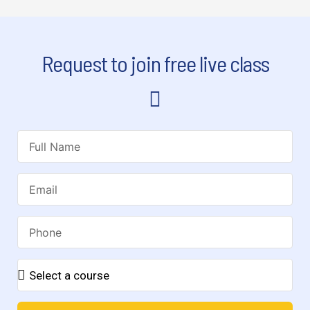
Request to join free live class
Full
Name
Email
Phone
Select
a
course