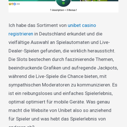
Ich habe das Sortiment von
unibet casino
registrieren
in Deutschland erkundet und die
vielfältige Auswahl an Spielautomaten und Live-
Dealer-Spielen gefunden, die wirklich heraussticht.
Die Slots bestechen durch faszinierende Themen,
beeindruckende Grafiken und aufregende Jackpots,
während die Live-Spiele die Chance bieten, mit
sympathischen Moderatoren zu kommunizieren. Es
ist ein reibungsloses und einfaches Spielerlebnis,
optimal optimiert für mobile Geräte. Was genau
macht die Website von Unibet also so anziehend
für Spieler und was hebt das Spielerlebnis von