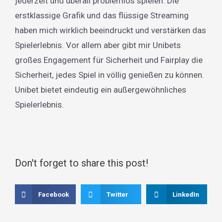
jederzeit und überall problemlos spielen. Die
erstklassige Grafik und das flüssige Streaming
haben mich wirklich beeindruckt und verstärken das
Spielerlebnis. Vor allem aber gibt mir Unibets
großes Engagement für Sicherheit und Fairplay die
Sicherheit, jedes Spiel in völlig genießen zu können.
Unibet bietet eindeutig ein außergewöhnliches
Spielerlebnis.
Don't forget to share this post!
Facebook
Twitter
LinkedIn