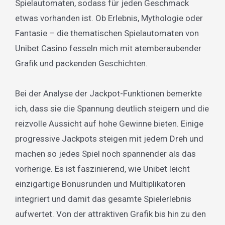
Spielautomaten, sodass für jeden Geschmack
etwas vorhanden ist. Ob Erlebnis, Mythologie oder
Fantasie – die thematischen Spielautomaten von
Unibet Casino fesseln mich mit atemberaubender
Grafik und packenden Geschichten.
Bei der Analyse der Jackpot-Funktionen bemerkte
ich, dass sie die Spannung deutlich steigern und die
reizvolle Aussicht auf hohe Gewinne bieten. Einige
progressive Jackpots steigen mit jedem Dreh und
machen so jedes Spiel noch spannender als das
vorherige. Es ist faszinierend, wie Unibet leicht
einzigartige Bonusrunden und Multiplikatoren
integriert und damit das gesamte Spielerlebnis
aufwertet. Von der attraktiven Grafik bis hin zu den