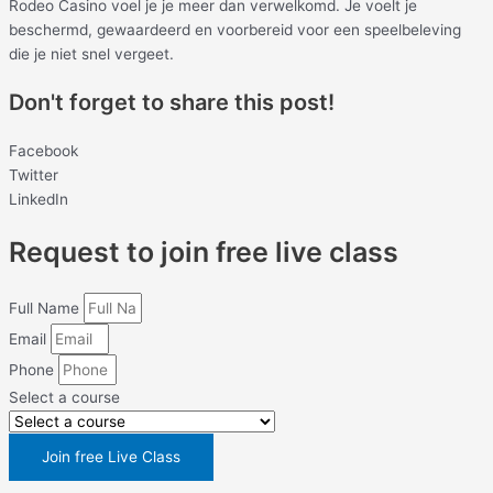
Rodeo Casino voel je je meer dan verwelkomd. Je voelt je
beschermd, gewaardeerd en voorbereid voor een speelbeleving
die je niet snel vergeet.
Don't forget to share this post!
Facebook
Twitter
LinkedIn
Request to join free live class
Full Name
Email
Phone
Select a course
Join free Live Class