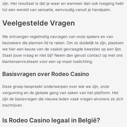
zijn. Het resultaat is dat je waar en wanneer dan ook toegang hebt
tot een wereld van sensatie, eenvoudig vanuit je handpalm.
Veelgestelde Vragen
We ontvangen regelmatig navragen van onze spelers en van
bezoekers die plannen lid te raken. Om zo duidelijk te zijn, plaatsen
we hier een keuze van de vaakst gevraagde kwesties op een lijst.
Staat jouw vraag er niet bij? Neem dan gerust contact op met ons
klantenserviceteam voor een op maat toelichting.
Basisvragen over Rodeo Casino
Deze groep bespreekt onderwerpen over wie we zijn, onze
vergunning en de globale gang van zaken van het platform. Het
zijn de basisvragen die nieuwe leden vaak vragen alvorens ze zich
inschrijven.
Is Rodeo Casino legaal in België?