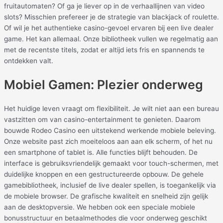
fruitautomaten? Of ga je liever op in de verhaallijnen van video
slots? Misschien prefereer je de strategie van blackjack of roulette.
Of wil je het authentieke casino-gevoel ervaren bij een live dealer
game. Het kan allemaal. Onze bibliotheek vullen we regelmatig aan
met de recentste titels, zodat er altijd iets fris en spannends te
ontdekken valt.
Mobiel Gamen: Plezier onderweg
Het huidige leven vraagt om flexibiliteit. Je wilt niet aan een bureau
vastzitten om van casino-entertainment te genieten. Daarom
bouwde Rodeo Casino een uitstekend werkende mobiele beleving.
Onze website past zich moeiteloos aan aan elk scherm, of het nu
een smartphone of tablet is. Alle functies blijft behouden. De
interface is gebruiksvriendelijk gemaakt voor touch-schermen, met
duidelijke knoppen en een gestructureerde opbouw. De gehele
gamebibliotheek, inclusief de live dealer spellen, is toegankelijk via
de mobiele browser. De grafische kwaliteit en snelheid zijn gelijk
aan de desktopversie. We hebben ook een speciale mobiele
bonusstructuur en betaalmethodes die voor onderweg geschikt