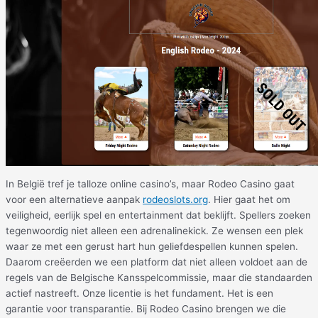
In België tref je talloze online casino’s, maar Rodeo Casino gaat
voor een alternatieve aanpak
rodeoslots.org
. Hier gaat het om
veiligheid, eerlijk spel en entertainment dat beklijft. Spellers zoeken
tegenwoordig niet alleen een adrenalinekick. Ze wensen een plek
waar ze met een gerust hart hun geliefdespellen kunnen spelen.
Daarom creëerden we een platform dat niet alleen voldoet aan de
regels van de Belgische Kansspelcommissie, maar die standaarden
actief nastreeft. Onze licentie is het fundament. Het is een
garantie voor transparantie. Bij Rodeo Casino brengen we die