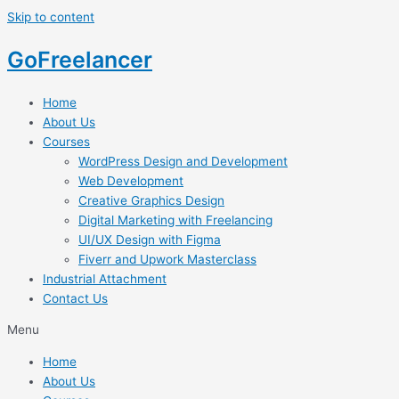
Skip to content
GoFreelancer
Home
About Us
Courses
WordPress Design and Development
Web Development
Creative Graphics Design
Digital Marketing with Freelancing
UI/UX Design with Figma
Fiverr and Upwork Masterclass
Industrial Attachment
Contact Us
Menu
Home
About Us