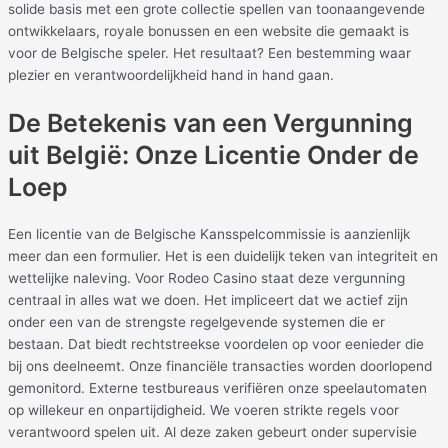
solide basis met een grote collectie spellen van toonaangevende
ontwikkelaars, royale bonussen en een website die gemaakt is
voor de Belgische speler. Het resultaat? Een bestemming waar
plezier en verantwoordelijkheid hand in hand gaan.
De Betekenis van een Vergunning
uit België: Onze Licentie Onder de
Loep
Een licentie van de Belgische Kansspelcommissie is aanzienlijk
meer dan een formulier. Het is een duidelijk teken van integriteit en
wettelijke naleving. Voor Rodeo Casino staat deze vergunning
centraal in alles wat we doen. Het impliceert dat we actief zijn
onder een van de strengste regelgevende systemen die er
bestaan. Dat biedt rechtstreekse voordelen op voor eenieder die
bij ons deelneemt. Onze financiële transacties worden doorlopend
gemonitord. Externe testbureaus verifiëren onze speelautomaten
op willekeur en onpartijdigheid. We voeren strikte regels voor
verantwoord spelen uit. Al deze zaken gebeurt onder supervisie