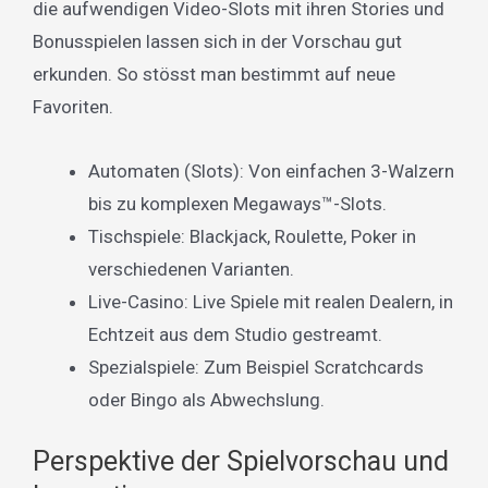
die aufwendigen Video-Slots mit ihren Stories und
Bonusspielen lassen sich in der Vorschau gut
erkunden. So stösst man bestimmt auf neue
Favoriten.
Automaten (Slots): Von einfachen 3-Walzern
bis zu komplexen Megaways™-Slots.
Tischspiele: Blackjack, Roulette, Poker in
verschiedenen Varianten.
Live-Casino: Live Spiele mit realen Dealern, in
Echtzeit aus dem Studio gestreamt.
Spezialspiele: Zum Beispiel Scratchcards
oder Bingo als Abwechslung.
Perspektive der Spielvorschau und