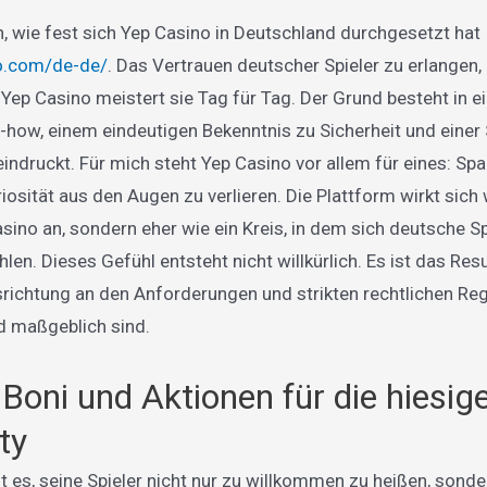
h, wie fest sich Yep Casino in Deutschland durchgesetzt hat
no.com/de-de/
. Das Vertrauen deutscher Spieler zu erlangen, 
Yep Casino meistert sie Tag für Tag. Der Grund besteht in e
how, einem eindeutigen Bekenntnis zu Sicherheit und einer
eindruckt. Für mich steht Yep Casino vor allem für eines: S
iosität aus den Augen zu verlieren. Die Plattform wirkt sich
asino an, sondern eher wie ein Kreis, in dem sich deutsche 
hlen. Dieses Gefühl entsteht nicht willkürlich. Es ist das Resu
ichtung an den Anforderungen und strikten rechtlichen Reg
d maßgeblich sind.
 Boni und Aktionen für die hiesig
ty
t es, seine Spieler nicht nur zu willkommen zu heißen, sond