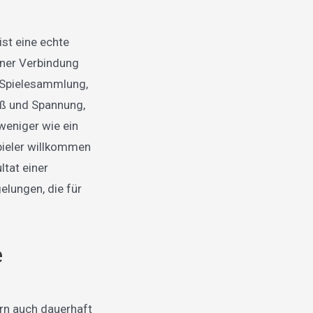
ist eine echte
iner Verbindung
 Spielesammlung,
paß und Spannung,
 weniger wie ein
Spieler willkommen
ltat einer
elungen, die für
e
ern auch dauerhaft