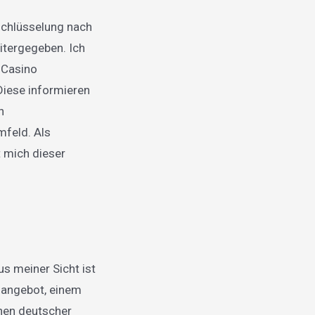
rschlüsselung nach
itergegeben. Ich
p Casino
 Diese informieren
n
feld. Als
t mich dieser
s meiner Sicht ist
elangebot, einem
hen deutscher