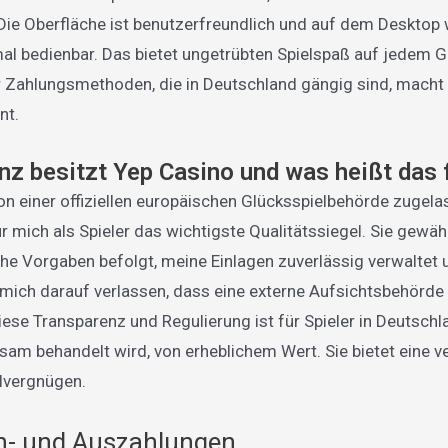
t. Die Oberfläche ist benutzerfreundlich und auf dem Desktop
l bedienbar. Das bietet ungetrübten Spielspaß auf jedem Ge
er Zahlungsmethoden, die in Deutschland gängig sind, macht
nt.
nz besitzt Yep Casino und was heißt das 
on einer offiziellen europäischen Glücksspielbehörde zugelas
ür mich als Spieler das wichtigste Qualitätssiegel. Sie gewäh
he Vorgaben befolgt, meine Einlagen zuverlässig verwaltet u
 mich darauf verlassen, dass eine externe Aufsichtsbehörde i
iese Transparenz und Regulierung ist für Spieler in Deutsch
am behandelt wird, von erheblichem Wert. Sie bietet eine v
elvergnügen.
in- und Auszahlungen