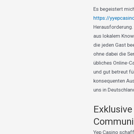
Es begeistert mic
https://yyepcasi
Herausforderung. 
aus lokalem Know-
die jeden Gast be
ohne dabei die Ser
übliches Online-C
und gut betreut fü
konsequenten Ausr
uns in Deutschlan
Exklusive
Communi
Yep Casino schaff