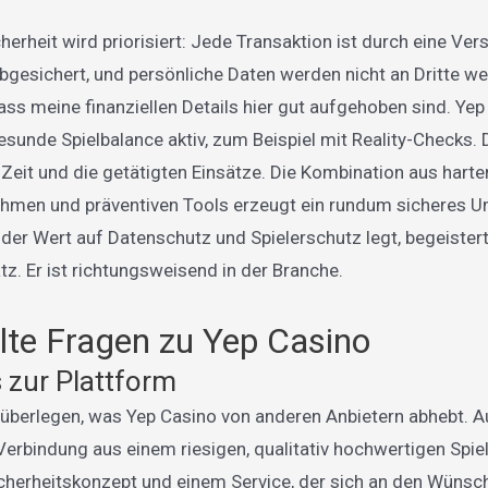
herheit wird priorisiert: Jede Transaktion ist durch eine Ve
gesichert, und persönliche Daten werden nicht an Dritte we
ass meine finanziellen Details hier gut aufgehoben sind. Ye
esunde Spielbalance aktiv, zum Beispiel mit Reality-Checks.
 Zeit und die getätigten Einsätze. Die Kombination aus harte
men und präventiven Tools erzeugt ein rundum sicheres Um
 der Wert auf Datenschutz und Spielerschutz legt, begeister
. Er ist richtungsweisend in der Branche.
llte Fragen zu Yep Casino
 zur Plattform
r überlegen, was Yep Casino von anderen Anbietern abhebt. Au
Verbindung aus einem riesigen, qualitativ hochwertigen Spi
cherheitskonzept und einem Service, der sich an den Wünsc