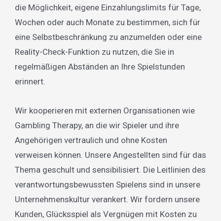
die Möglichkeit, eigene Einzahlungslimits für Tage,
Wochen oder auch Monate zu bestimmen, sich für
eine Selbstbeschränkung zu anzumelden oder eine
Reality-Check-Funktion zu nutzen, die Sie in
regelmäßigen Abständen an Ihre Spielstunden
erinnert.
Wir kooperieren mit externen Organisationen wie
Gambling Therapy, an die wir Spieler und ihre
Angehörigen vertraulich und ohne Kosten
verweisen können. Unsere Angestellten sind für das
Thema geschult und sensibilisiert. Die Leitlinien des
verantwortungsbewussten Spielens sind in unsere
Unternehmenskultur verankert. Wir fordern unsere
Kunden, Glücksspiel als Vergnügen mit Kosten zu