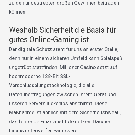
zu den angestrebten großen Gewinnen beitragen
können.
Weshalb Sicherheit die Basis für
gutes Online-Gaming ist
Der digitale Schutz steht für uns an erster Stelle,
denn nur in einem sicheren Umfeld kann Spielspaß
ungetrübt stattfinden. Millioner Casino setzt auf
hochmoderne 128-Bit SSL-
Verschlüsselungstechnologie, die alle
Datenübertragungen zwischen Ihrem Gerät und
unseren Servern lückenlos abschirmt. Diese
Maßnahme ist ähnlich mit dem Sicherheitsniveau,
das führende Finanzinstitute nutzen. Darüber
hinaus unterwerfen wir unsere