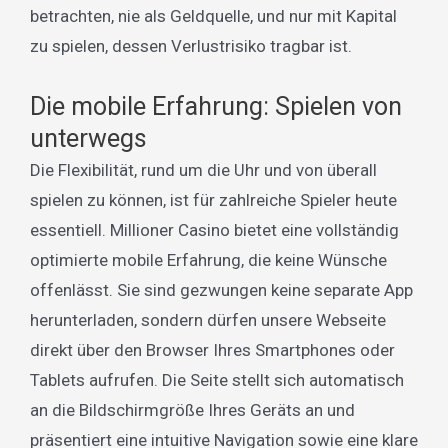
betrachten, nie als Geldquelle, und nur mit Kapital
zu spielen, dessen Verlustrisiko tragbar ist.
Die mobile Erfahrung: Spielen von
unterwegs
Die Flexibilität, rund um die Uhr und von überall
spielen zu können, ist für zahlreiche Spieler heute
essentiell. Millioner Casino bietet eine vollständig
optimierte mobile Erfahrung, die keine Wünsche
offenlässt. Sie sind gezwungen keine separate App
herunterladen, sondern dürfen unsere Webseite
direkt über den Browser Ihres Smartphones oder
Tablets aufrufen. Die Seite stellt sich automatisch
an die Bildschirmgröße Ihres Geräts an und
präsentiert eine intuitive Navigation sowie eine klare