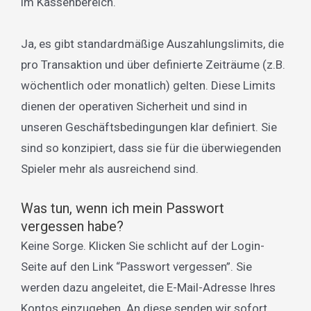
im Kassenbereich.
Ja, es gibt standardmäßige Auszahlungslimits, die
pro Transaktion und über definierte Zeiträume (z.B.
wöchentlich oder monatlich) gelten. Diese Limits
dienen der operativen Sicherheit und sind in
unseren Geschäftsbedingungen klar definiert. Sie
sind so konzipiert, dass sie für die überwiegenden
Spieler mehr als ausreichend sind.
Was tun, wenn ich mein Passwort
vergessen habe?
Keine Sorge. Klicken Sie schlicht auf der Login-
Seite auf den Link “Passwort vergessen”. Sie
werden dazu angeleitet, die E-Mail-Adresse Ihres
Kontos einzugeben. An diese senden wir sofort