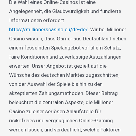
Die Wahl eines Online-Casinos ist eine
Angelegenheit, die Glaubwürdigkeit und fundierte
Informationen erfordert
https://millionerscasino.eu/de-de/
. Wir bei Millioner
Casino wissen, dass Gamer aus Deutschland neben
einem fesselnden Spielangebot vor allem Schutz,
faire Konditionen und zuverlässige Auszahlungen
erwarten. Unser Angebot ist gezielt auf die
Wünsche des deutschen Marktes zugeschnitten,
von der Auswahl der Spiele bis hin zu den
akzeptierten Zahlungsmethoden. Dieser Beitrag
beleuchtet die zentralen Aspekte, die Millioner
Casino zu einer seriösen Anlaufstelle für
risikofreies und vergnügliches Online-Gaming
werden lassen, und verdeutlicht, welche Faktoren