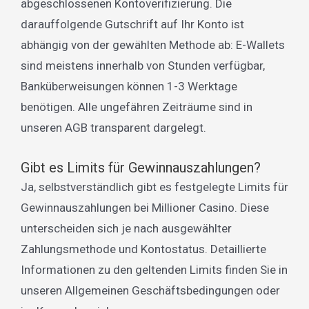
abgeschlossenen Kontoverifizierung. Die
darauffolgende Gutschrift auf Ihr Konto ist
abhängig von der gewählten Methode ab: E-Wallets
sind meistens innerhalb von Stunden verfügbar,
Banküberweisungen können 1-3 Werktage
benötigen. Alle ungefähren Zeiträume sind in
unseren AGB transparent dargelegt.
Gibt es Limits für Gewinnauszahlungen?
Ja, selbstverständlich gibt es festgelegte Limits für
Gewinnauszahlungen bei Millioner Casino. Diese
unterscheiden sich je nach ausgewählter
Zahlungsmethode und Kontostatus. Detaillierte
Informationen zu den geltenden Limits finden Sie in
unseren Allgemeinen Geschäftsbedingungen oder