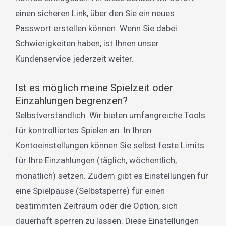
einen sicheren Link, über den Sie ein neues
Passwort erstellen können. Wenn Sie dabei
Schwierigkeiten haben, ist Ihnen unser
Kundenservice jederzeit weiter.
Ist es möglich meine Spielzeit oder
Einzahlungen begrenzen?
Selbstverständlich. Wir bieten umfangreiche Tools
für kontrolliertes Spielen an. In Ihren
Kontoeinstellungen können Sie selbst feste Limits
für Ihre Einzahlungen (täglich, wöchentlich,
monatlich) setzen. Zudem gibt es Einstellungen für
eine Spielpause (Selbstsperre) für einen
bestimmten Zeitraum oder die Option, sich
dauerhaft sperren zu lassen. Diese Einstellungen