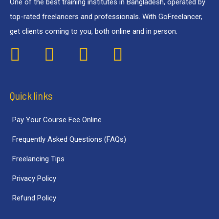
One of the best training institutes in Bangladesh, operated by
top-rated freelancers and professionals. With GoFreelancer,
get clients coming to you, both online and in person.
Quick links
Pay Your Course Fee Online
Frequently Asked Questions (FAQs)
Freelancing Tips
Privacy Policy
Refund Policy