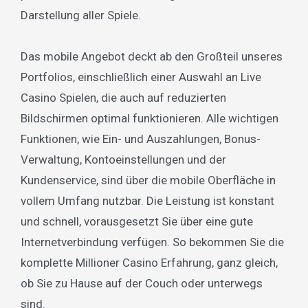
Darstellung aller Spiele.
Das mobile Angebot deckt ab den Großteil unseres
Portfolios, einschließlich einer Auswahl an Live
Casino Spielen, die auch auf reduzierten
Bildschirmen optimal funktionieren. Alle wichtigen
Funktionen, wie Ein- und Auszahlungen, Bonus-
Verwaltung, Kontoeinstellungen und der
Kundenservice, sind über die mobile Oberfläche in
vollem Umfang nutzbar. Die Leistung ist konstant
und schnell, vorausgesetzt Sie über eine gute
Internetverbindung verfügen. So bekommen Sie die
komplette Millioner Casino Erfahrung, ganz gleich,
ob Sie zu Hause auf der Couch oder unterwegs
sind.