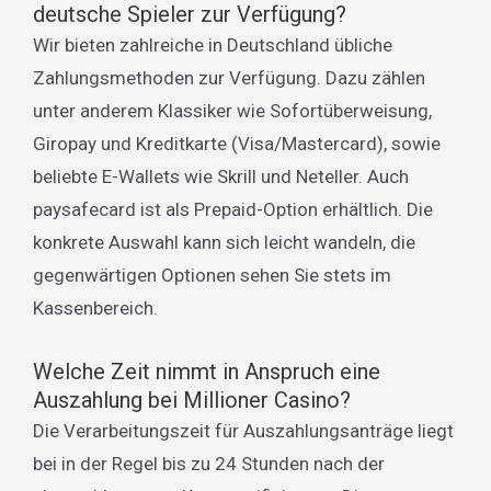
deutsche Spieler zur Verfügung?
Wir bieten zahlreiche in Deutschland übliche
Zahlungsmethoden zur Verfügung. Dazu zählen
unter anderem Klassiker wie Sofortüberweisung,
Giropay und Kreditkarte (Visa/Mastercard), sowie
beliebte E-Wallets wie Skrill und Neteller. Auch
paysafecard ist als Prepaid-Option erhältlich. Die
konkrete Auswahl kann sich leicht wandeln, die
gegenwärtigen Optionen sehen Sie stets im
Kassenbereich.
Welche Zeit nimmt in Anspruch eine
Auszahlung bei Millioner Casino?
Die Verarbeitungszeit für Auszahlungsanträge liegt
bei in der Regel bis zu 24 Stunden nach der